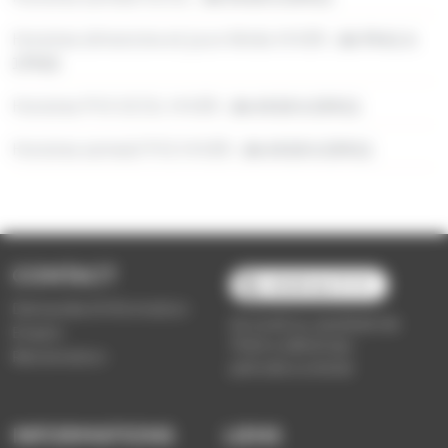
Horaires dimanche et jours fériés HIVER :
de 9h41 à
17h52
Horaires PVS SCOL HIVER :
de 6h18 à 20h11
Horaires samedi PVS HIVER :
de 6h18 à 20h11
CONTACT
03 89 66 77 77
Demande d'information
du lundi au vendredi de
Emploi
7h30 à 18h00 (en
Réclamation
période scolaire)
INFORMATIONS
LIENS