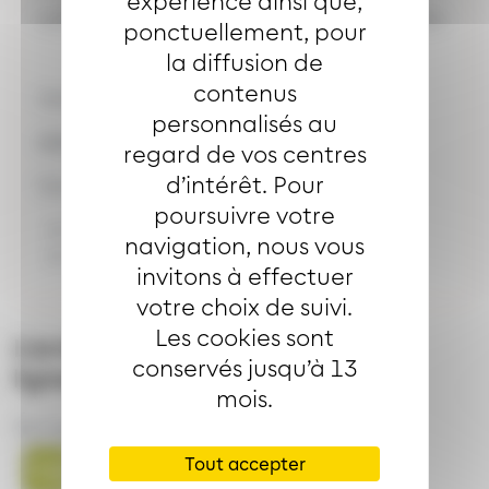
expérience ainsi que,
Lundi à dimanche y compris jours fériés : 7h-21h
ponctuellement, pour
la diffusion de
contenus
Vente du coupon mensuel Joker
personnalisés au
Adresse de l'arrêt
HOFER
regard de vos centres
d’intérêt. Pour
Selon les directions :
poursuivre votre
41 rue de Mulhouse Morschwiller-le-Bas
navigation, nous vous
0 rue de Mulhouse Morschwiller-le-Bas
invitons à effectuer
votre choix de suivi.
Les cookies sont
L’arrêt
HOFER
est desservi par les
conservés jusqu’à 13
lignes
mois.
Bus ligne
Bus ligne
Bus ligne
Tout accepter