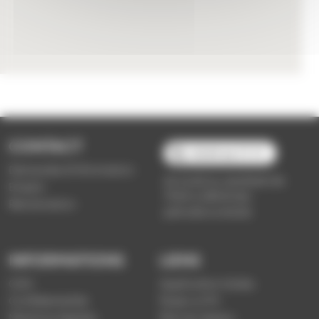
CONTACT
03 89 66 77 77
Demande d'information
du lundi au vendredi de
Emploi
7h30 à 18h00 (en
Réclamation
période scolaire)
INFORMATIONS
LIENS
CGV
Application Soléa
Confidentialité
Payer un PV
Mentions légales
Plan du réseau