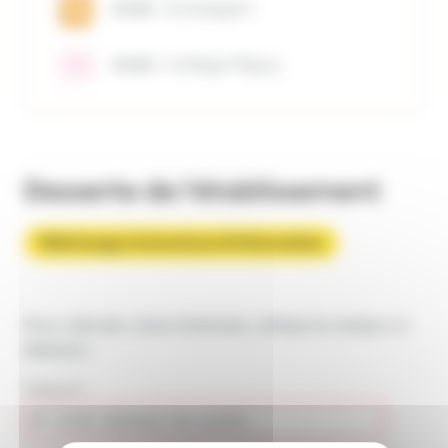
Arrêt :
Grassegert
Arrêt :
Collège Péguy
Desserte de l'établissement
Télécharger la brochure d'information
Pour calculer votre itinéraire, utilisez le moteur ci-
dessous :
Départ :