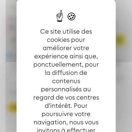
Partir d'ici
Arrivée :
Ce site utilise des
cookies pour
Arriver ici
améliorer votre
expérience ainsi que,
Partir le
Arriver le
ponctuellement, pour
la diffusion de
h
mn
contenus
personnalisés au
Trajet accessible
regard de vos centres
d’intérêt. Pour
Calculer l'itinéraire
poursuivre votre
navigation, nous vous
invitons à effectuer