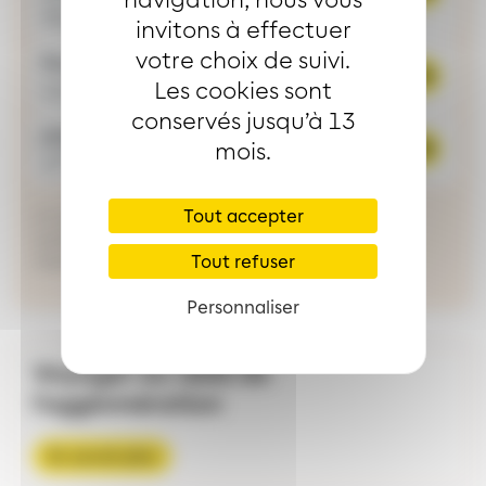
€/mois
35,50
invitons à effectuer
votre choix de suivi.
Personnes à Mobilité Réduite
€/an
114,50
Les cookies sont
conservés jusqu’à 13
Joker
mois.
€/mois
17
Tout accepter
(*) Le nombre de mois offert est calculé en
comparaison à l'achat de 12 abonnements
mensuels consécutifs
Tout refuser
Personnaliser
Voyager au-delà de
l'agglomération
En savoir plus