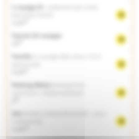
1 voyage 1h
- paiement par carte
bancaire à bord
€
1,60
Carnet 10 voyages
€
15
Famille
(1 voyage aller-retour 3 à 5
personnes)
€
5,20
Parking-Relais
(transport en
communs + stationnement)
€
2
24h
(ticket unitaire illimité 24h - pour
1 personne)
€
4,60