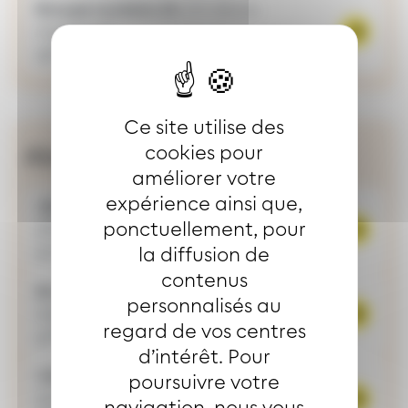
Groupe scolaire 1h
(30 élèves
maximum)
€
16
Ce site utilise des
Abonnements
cookies pour
améliorer votre
expérience ainsi que,
-26 ans
€/an
ponctuellement, pour
199
ou
2,5 mois offerts*
€/mois
21
la diffusion de
contenus
26-64 ans
personnalisés au
€/an
431,50
ou
2,5 mois offerts*
regard de vos centres
€/mois
47
d’intérêt. Pour
+65 ans
poursuivre votre
€/an
114,50
ou
8 mois offerts*
navigation, nous vous