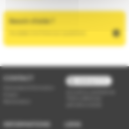
Besoin d'aide ?
Accéder à la foire aux questions
CONTACT
03 89 66 77 77
Demande d'information
du lundi au vendredi de
Emploi
7h30 à 18h00 (en
Réclamation
période scolaire)
INFORMATIONS
LIENS