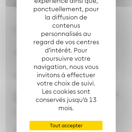
expérience ainsi que,
Date de naissance
ponctuellement, pour
la diffusion de
contenus
Portable
personnalisés au
regard de vos centres
d’intérêt. Pour
Téléphone
poursuivre votre
navigation, nous vous
invitons à effectuer
Mot de passe
votre choix de suivi.
Les cookies sont
conservés jusqu’à 13
Sécurité du mot de passe :
mois.
Confirmer le mot de passe
Tout accepter
Concordance des mots de passe :