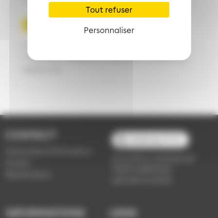
Tout refuser
Créer un compte
Personnaliser
*
Champs obligatoires
**
Veuillez indiquer au moins un numéro de
téléphone
CONTACT
03 89 66 77 77
Demande d'information
du lundi au vendredi de
Emploi
7h30 à 18h00 (en
Réclamation
période scolaire)
INFORMATIONS
LIENS