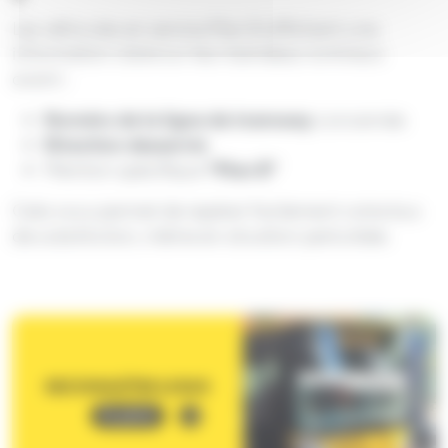
Les véhicules en service Plan B affichent une
information claire sur leur bandeau lumineux
avant :
Numéro de la ligne de tramway
concernée
Direction desservie
Mention spécifique
“Plan B”
Cela vous permet de repérer facilement votre bus
de substitution, même en situation perturbée.
Image