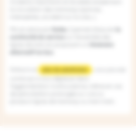
incidents importants et durables empêchent
la circulation des tramways (pannes,
intempéries, accident sur la voie…).
Mis en place par
Soléa
, il permet d’assurer
la
continuité du service
sur l’ensemble des
lignes de tram en proposant un
itinéraire
alternatif en bus
.
Grâce à ce
, vous pouvez
plan de substitution
continuer à vous déplacer dans
l’agglomération mulhousienne, même en cas
de perturbation prolongée sur une ou
plusieurs lignes de tramway ou tram-train.