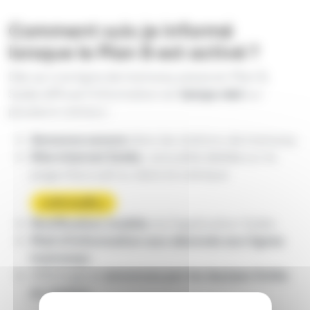
Comment suis-je informé
lorsque le Plan B est activé ?
Dès qu’une ligne de tramway passe en Plan B,
Soléa diffuse l’information en
temps réel
sur
plusieurs canaux :
Annonce sonore
dans les stations de tramway
Site internet Soléa
: actualité dédiée sur la
page d’accueil ou dans la rubrique
« info trafic »
Notification mobile
via l’application Soléa
Mail d’information aux abonnés aux lignes
tramways
Affichage et
annonces par les équipes Soléa
en station