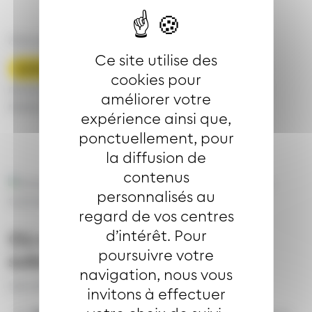
Astuce : pensez à
Ce site utilise des
pour
activer les notifications sur l’application
cookies pour
recevoir immédiatement les perturbations du
améliorer votre
réseau !
expérience ainsi que,
ponctuellement, pour
la diffusion de
contenus
Image
personnalisés au
regard de vos centres
d’intérêt. Pour
Où se trouvent les arrêts de
poursuivre votre
substitution ?
navigation, nous vous
Les arrêts du Plan B sont :
invitons à effectuer