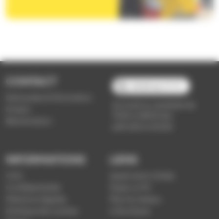
CONTACT
03 89 66 77 77
Demande d'information
du lundi au vendredi de
Emploi
7h30 à 18h00 (en
Réclamation
période scolaire)
INFORMATIONS
LIENS
CGV
Application Soléa
Confidentialité
Payer un PV
Mentions légales
Plan du réseau
Politique de cookies
e-Boutique