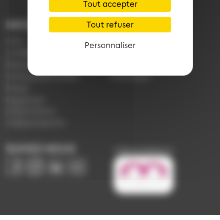
Tout accepter
INFORMATIONS
LIENS
Tout refuser
CGV
Application Soléa
Personnaliser
Confidentialité
Payer un PV
Mentions légales
Plan du réseau
Politique de cookies
e-Boutique
Presse
Règlement
d'exploitation
Vidéoprotection
SUIVEZ-NOUS
Image