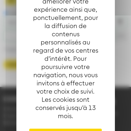
améliorer votre
expérience ainsi que,
Partir le
Arriver le
ponctuellement, pour
la diffusion de
contenus
h
mn
personnalisés au
Trajet accessible
regard de vos centres
d’intérêt. Pour
Calculer l'itinéraire
poursuivre votre
navigation, nous vous
invitons à effectuer
votre choix de suivi.
CONTACT
Les cookies sont
03 89 66 77 77
conservés jusqu’à 13
Demande d'information
du lundi au vendredi de
mois.
Emploi
7h30 à 18h00 (en
Réclamation
période scolaire)