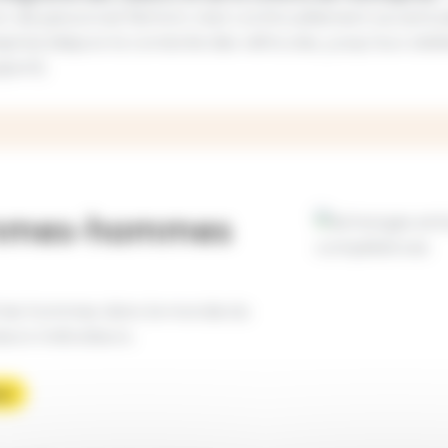
ion de personnel féminin s’est continuellement accent
eprise (depuis la conduite des véhicules, jusqu’aux atel
pport).
femmes-hommes
Image
et les hommes dans le monde du
sieurs indicateurs.
ur