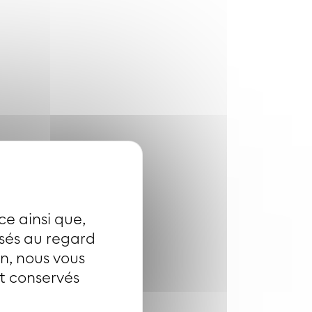
ce ainsi que,
isés au regard
on, nous vous
nt conservés