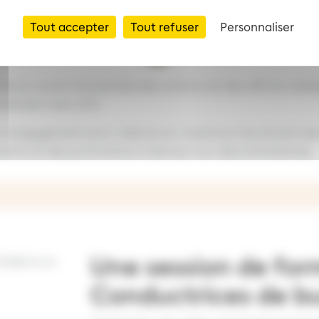
Tout accepter
Tout refuser
Personnaliser
et en avant l’ensemble des actions et des efforts réalis
sivement vers 100.
on engagement pour réduire au maximum les écarts de s
ents et des promotions internes non discriminatoires
Une session de fo
Conductrices de b