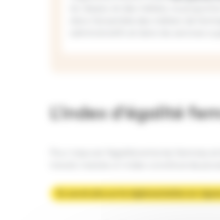
du réseau et des métiers, la proport
dans l’ensemble des métiers de l’entr
administratifs et dans les services su
L'index d’égalité 
Pour mesurer l’égalité entre les femmes 
travail, il existe un index constitué de plu
En savoir plus sur la réglementation en vigue