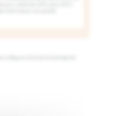
uée pour atteindre 25% aujourd’hui
iers techniques, aux postes