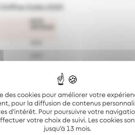
Chiffres Soléa 2025
NOTE
OBTENUE
39/40
s
20/20
15/15
tion dans
15/15
ise des cookies pour améliorer votre expérien
rmi les 10
5/10
ions
t, pour la diffusion de contenus personnal
e 100
94/100
es d’intérêt. Pour poursuivre votre navigati
effectuer votre choix de suivi. Les cookies so
jusqu’à 13 mois.