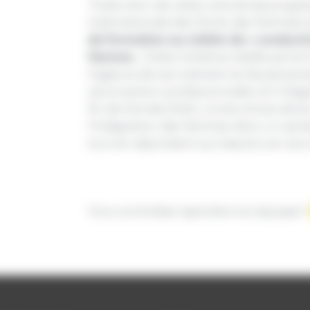
Traduction de cette volonté de progres
internationale des Droits des Femmes
de formation au métier de « conduct
femme
s. Cette initiative inédite est le
l’agence de recrutement et de placem
reconversion professionnelle ont intég
fin de l’année 2025, conductrices de bu
l’intégration des femmes dans un sec
tout en répondant aux besoins en rec
Vous souhaitez rejoindre nos équipes 