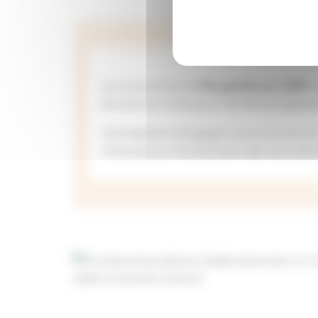
Le score total de
94 points sur 100
m
évoluer sa note pour tendre progres
L’entreprise s’engage à poursuivre s
chances au travail avec des recrutem
Image