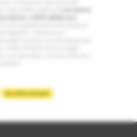
sion, à l’occasion de la Journée
 en mars 2025, a démarré
une session
rice de bus » 100% dédiée aux
 fruit d’un partenariat entre Soléa et
ent Beez'Pro. 6 femmes en
ré cette formation et sont devenues,
s. Cette initiative a encourager
teur souvent perçu comme masculin,
rutement.
?
Nos offres d’emploi