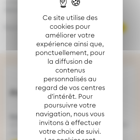
collaborateurs, à tour de rôle, pour leurs
déplacements professionnels.
Ce site utilise des
cookies pour
Pour commander votre pass :
contactez-nous
améliorer votre
expérience ainsi que,
ponctuellement, pour
la diffusion de
contenus
personnalisés au
regard de vos centres
Prime Transport
d’intérêt. Pour
poursuivre votre
navigation, nous vous
Employeurs & salariés
: la loi impose aux
invitons à effectuer
entreprises publiques et privées de prendre en
votre choix de suivi.
charge au
minimum 50 %
du coût des