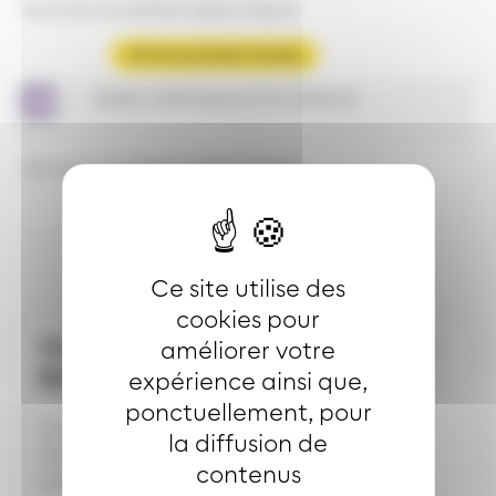
Aucune circulation dans l'heure
Voir les prochains horaires
GARE CENTRALE/STE URSULE
Aucune circulation dans l'heure
Voir les prochains horaires
Ce site utilise des
cookies pour
Votre dépositaire le plus proche :
améliorer votre
SUPER U
expérience ainsi que,
ponctuellement, pour
Lundi à jeudi : 8H00-20H00
la diffusion de
Vendredi : 8H00-21H00
contenus
Samedi : 8H00-20H00