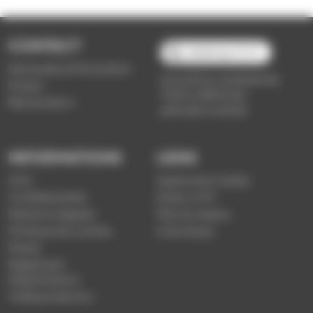
CONTACT
03 89 66 77 77
Demande d'information
du lundi au vendredi de
Emploi
7h30 à 18h00 (en
Réclamation
période scolaire)
INFORMATIONS
LIENS
CGV
Application Soléa
Confidentialité
Payer un PV
Mentions légales
Plan du réseau
Politique de cookies
e-Boutique
Presse
Règlement
d'exploitation
Vidéoprotection