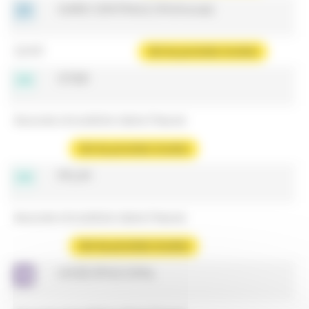
GARE CENTRALE (Mulhouse)
12:40
Voir les prochains horaires
STIER
Aucune circulation dans l'heure
Voir les prochains horaires
PFLIM
Aucune circulation dans l'heure
Voir les prochains horaires
LYCÉE ÉPISCOPAL