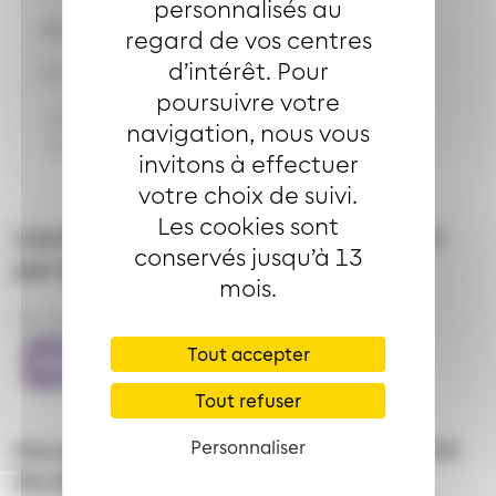
personnalisés au
Adresse de l'arrêt
CROIX DU BURN
regard de vos centres
d’intérêt. Pour
Selon les directions :
poursuivre votre
584 avenue d'Altkirch Brunstatt
navigation, nous vous
459 avenue d'Altkirch Brunstatt
invitons à effectuer
votre choix de suivi.
Les cookies sont
L’arrêt
CROIX DU BURN
est desservi
conservés jusqu’à 13
par les lignes
mois.
Bus ligne
Bus ligne
Bus ligne
Tout accepter
Tout refuser
Horaires de desserte de l'arrêt
CROIX
Personnaliser
DU BURN