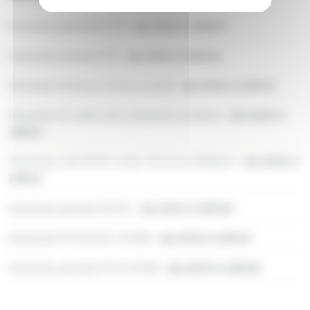
Horaires semaine ETE :
de 6h50 à 18h53
Horaires samedi ETE :
de 6h50 à 18h08
Horaires travaux 10 et 11 août :
de 6h50 à 18h53
Horaires 31 août sans desserte scolaire :
de 6h50 à
18h53
Horaires LAS SCOL avec travaux Fénélon :
de 6h50 à
18h53
Horaires samedi SCOL :
de 6h50 à 18h08
Horaires PVS SCOL HIVER :
de 6h50 à 18h53
Horaires samedi PVS HIVER :
de 6h50 à 18h08