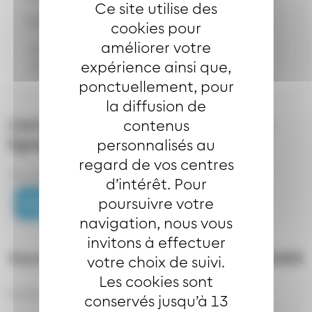
Ce site utilise des
Selon les directions :
cookies pour
améliorer votre
39 avenue Bruat Wittenheim
expérience ainsi que,
38 avenue Bruat Wittenheim
ponctuellement, pour
la diffusion de
L’arrêt
HENNER
est desservi par les
contenus
lignes
personnalisés au
regard de vos centres
Bus ligne
d’intérêt. Pour
poursuivre votre
navigation, nous vous
invitons à effectuer
Horaires de desserte de l'arrêt
HENNER
votre choix de suivi.
Les cookies sont
Horaires semaine ETE :
de 6h41 à 19h03
conservés jusqu’à 13