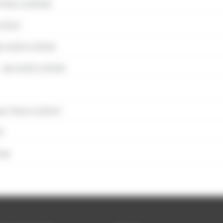
7h06 à 23h48
 0h13
e 4h33 à 0h08
:
de 4h33 à 0h08
e 7h06 à 23h47
7
h48