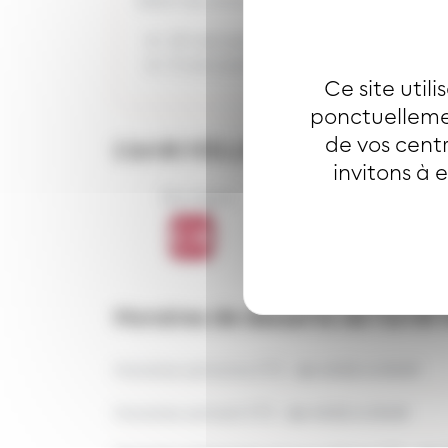
19 rue Louis Pasteur Wittenheim
0 rue Louis Pasteur Wittenheim
Ce site util
ponctuellemen
de vos centr
L’arrêt
KELLERMANN
est desse
invitons à 
Bus ligne
Horaires de desserte de l'arrêt
Horaires semaine ETE :
de 4h32 à 0h09
Horaires samedi ETE :
de 4h32 à 0h49