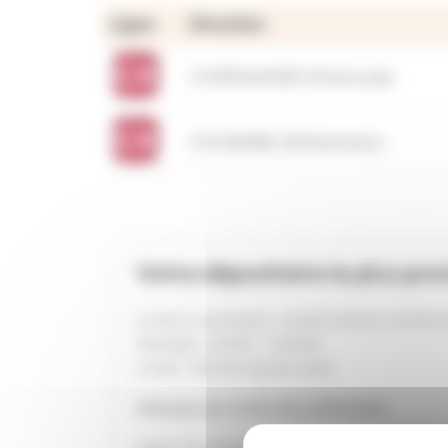
Ligne
Direction
CHÂTAIGNIER (Mulhouse)
STE BARBE (Wittenheim)
Votre dépositaire le plus pro
Lundi à vendredi : 6H30-12H20 13H30
Samedi : 6H30 - 17H00
Lundi : fermé l'après-midi
Adresse de l'arrêt
KELLERMANN
Selon les directions :