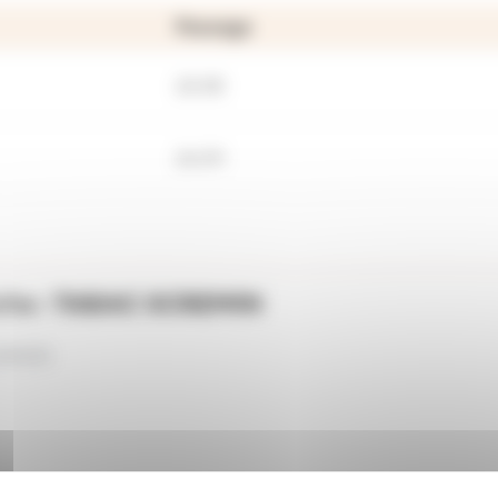
Passage
23:38
24:09
che :
TABAC SCREMIN
-19H00