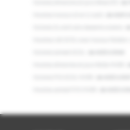
Horaires dimanche et jours féries ETE :
de 
Horaires travaux 10 et 11 août :
de 4h29 à
Horaires 31 août sans desserte scolaire :
d
Horaires LAS SCOL avec travaux Fénélon 
Horaires samedi SCOL :
de 4h33 à 0h48
Horaires dimanche et jours fériés HIVER :
d
Horaires PVS SCOL HIVER :
de 4h33 à 0h0
Horaires samedi PVS HIVER :
de 4h33 à 0