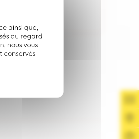
ce ainsi que,
isés au regard
on, nous vous
nt conservés