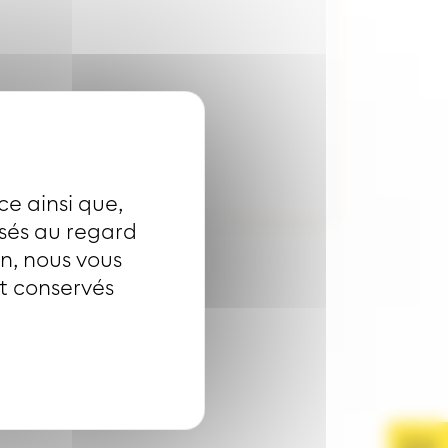
ce ainsi que,
isés au regard
on, nous vous
nt conservés