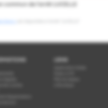
en commun de l'arrêt
LUCELLE
e Zone 1
est disponible à l’arrêt "LUCELLE"
RMATIONS
LIENS
Application Soléa
ntialité
Payer un PV
s légales
Plan du réseau
ue de cookies
e-Boutique
nt d'exploitation
rotection