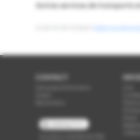
Autres services de transports 
Le service de transport
Soléa à la demand
CONTACT
INFO
Demande d'information
CGV
Emploi
Confide
Réclamation
Mention
Politiq
Presse
03 89 66 77 77
Règleme
Vidéop
du lundi au vendredi de 7h30