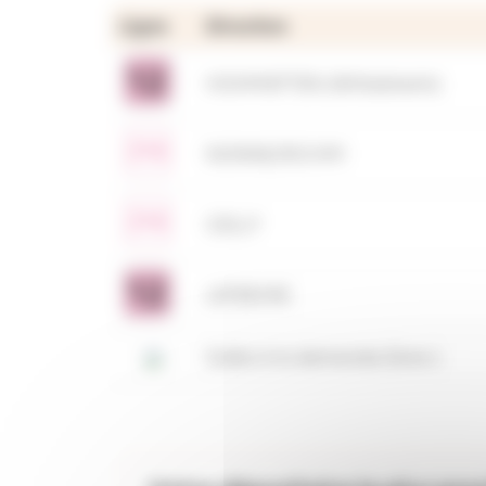
Ligne
Direction
HOHMATTEN (Wittelsheim)
NONNE/RICHM
CES_P
LEFEBVRE
Soléa à la demande Zone 1