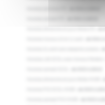
Horaires semaine ETE :
de 5h54 à 22h13
Horaires samedi ETE :
de 5h54 à 22h13
Horaires dimanche et jours féries ETE :
de 
Horaires travaux 10 et 11 août :
de 5h54 à
Horaires 31 août sans desserte scolaire :
de
Horaires LAS SCOL avec travaux Fénélon 
Horaires samedi SCOL :
de 5h53 à 22h13
Horaires dimanche et jours fériés HIVER :
d
Horaires PVS SCOL HIVER :
de 5h53 à 22h
Horaires samedi PVS HIVER :
de 5h53 à 2