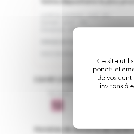
Votre dépositaire le plus pro
Lundi au vendredi : 6h30 -19h
Samedi : 6h30 - 18h
Dimanche : 8h30 -12h
Adresse de l'arrêt
LUCELLE
Selon les directions :
Ce site util
ponctuellemen
de vos centr
L’arrêt
LUCELLE
est desservi pa
invitons à 
Bus ligne
Bus ligne
Horaires de desserte de l'arrêt