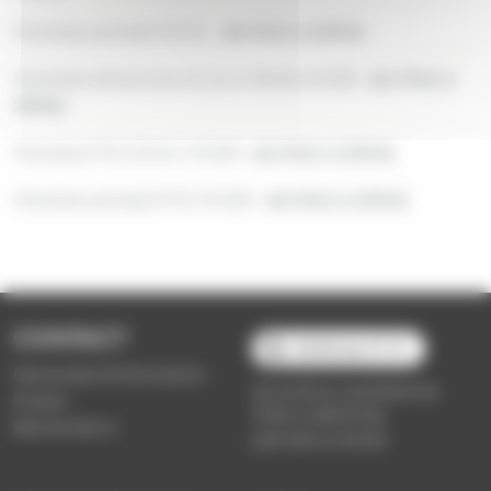
Horaires samedi SCOL :
de 5h21 à 23h01
Horaires dimanche et jours fériés HIVER :
de 7h51 à
23h01
Horaires PVS SCOL HIVER :
de 5h21 à 23h01
Horaires samedi PVS HIVER :
de 5h21 à 23h01
CONTACT
03 89 66 77 77
Demande d'information
du lundi au vendredi de
Emploi
7h30 à 18h00 (en
Réclamation
période scolaire)