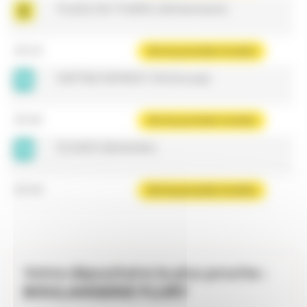
PLACE DE THIERS (Wittenheim)
10:13
Voir les prochains horaires
RATTACHEMENT (Mulhouse)
10:42
Voir les prochains horaires
ELSASS (Bollwiller)
10:45
Voir les prochains horaires
Votre dépositaire le plus proche :
BOULANGERIE FLURY