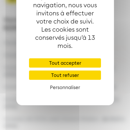
navigation, nous vous
invitons à effectuer
Horaires de desserte de l'arrêt
votre choix de suivi.
ROMAINS
Les cookies sont
conservés jusqu’à 13
Horaires semaine ETE :
de 5h20 à 23h02
mois.
Horaires samedi ETE :
de 5h20 à 23h02
Tout accepter
Horaires dimanche et jours féries ETE :
de 7h51 à
23h01
Tout refuser
Horaires travaux 10 et 11 août :
de 5h20 à 23h02
Personnaliser
Horaires 31 août sans desserte scolaire :
de 5h19 à
23h01
Horaires LAS SCOL avec travaux Fénélon :
de 5h19 à
23h01