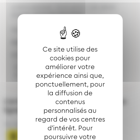
Lundi à vendredi : 5h15-12h30 / 15h-18h30
Samedi : 5h15-13h 15h-17h30
Vente du coupon mensuel Joker
Adresse de l'arrêt
ROMAINS
Ce site utilise des
Selon les directions :
cookies pour
améliorer votre
90 rue de Soultz Mulhouse
expérience ainsi que,
93 rue de Soultz Mulhouse
ponctuellement, pour
la diffusion de
L’arrêt
ROMAINS
est desservi par les
contenus
lignes
personnalisés au
regard de vos centres
Bus ligne
Bus ligne
d’intérêt. Pour
poursuivre votre