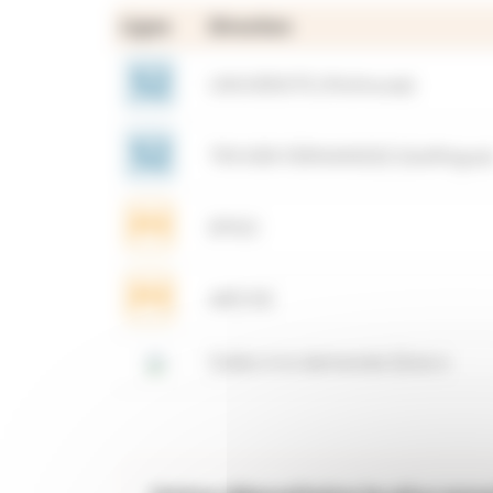
Ligne
Direction
UNIVERSITE (Mulhouse)
TRIVIER-FERNANDEZ (Galfingue
EPISC
ARCHE
Soléa à la demande Zone 6