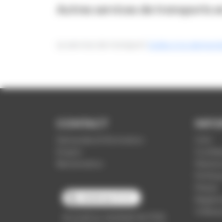
Autres services de transports 
Le service de transport
Soléa à la demand
CONTACT
INFO
Demande d'information
CGV
Emploi
Confide
Réclamation
Mention
Politiq
Presse
03 89 66 77 77
Règleme
Vidéop
du lundi au vendredi de 7h30