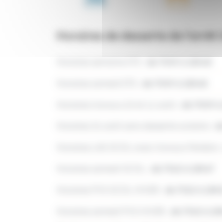
Horaires de desserte de l'arrêt
Horaires semaine ETE :
de 7h09 à 18h48
Horaires samedi ETE :
de 7h09 à 18h48
Horaires travaux 10 et 11 août :
de 7h09 à
Horaires 31 août sans desserte scolaire :
de
Horaires LAS SCOL avec travaux Fénélon 
Horaires samedi SCOL :
de 7h10 à 18h47
Horaires PVS SCOL HIVER :
de 7h10 à 18h
Horaires samedi PVS HIVER :
de 7h10 à 18