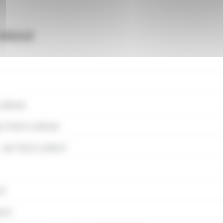
SAULE
 18h48
 7h09 à 18h48
:
de 7h10 à 18h47
47
h47