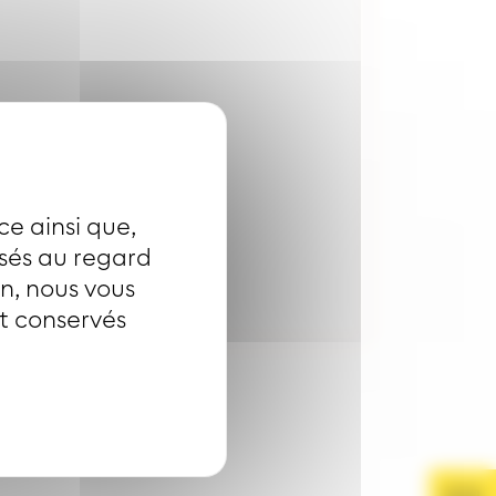
ce ainsi que,
isés au regard
on, nous vous
nt conservés