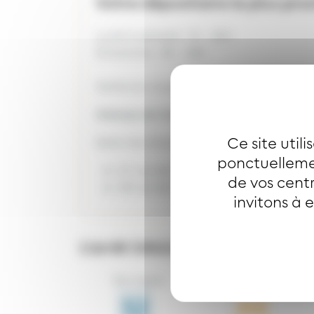
Votre dépositaire le plus pro
Lundi à samedi : 7h - 20h
Dimanche : 8h - 18h
Vente du coupon mensuel Joker
Adresse de l'arrêt
SAULE
Ce site util
Selon les directions :
ponctuellemen
57 rue de Galfingue Heimsbrunn
de vos centr
58 rue de Galfingue Heimsbrunn
invitons à 
L’arrêt
SAULE
est desservi par l
Bus ligne
Bus ligne