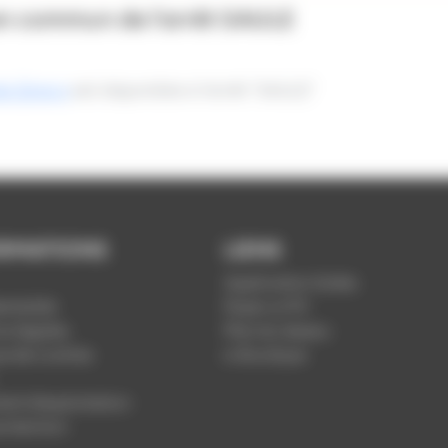
en commun de l'arrêt
SAULE
e Zone 6
est disponible à l’arrêt "SAULE"
RMATIONS
LIENS
Application Soléa
ntialité
Payer un PV
s légales
Plan du réseau
ue de cookies
e-Boutique
nt d'exploitation
rotection