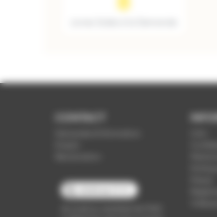
8
zones Soléa à la Demande
CONTACT
INFO
Demande d'information
CGV
Emploi
Confide
Réclamation
Mention
Politiq
Presse
03 89 66 77 77
Règleme
Vidéop
du lundi au vendredi de 7h30