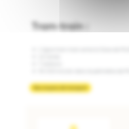
Tram-train :
1 ligne tram-train entre la Gare de M
12 rames
7 stations
90 000 km/an dans le périmètre de 
Nos moyens de transport