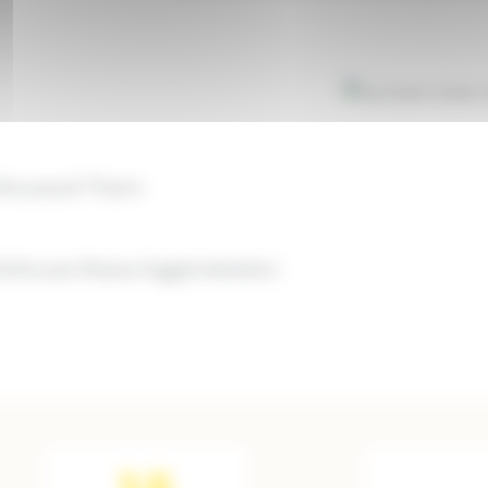
Image
ulhouse et Thann
Mulhouse Alsace Agglomération