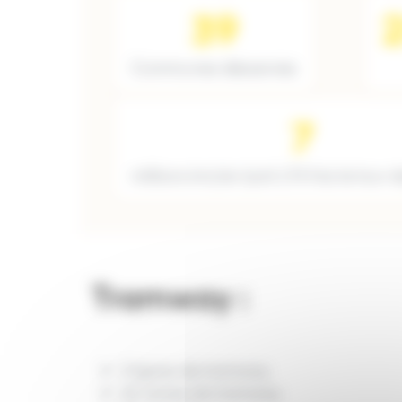
39
Communes désservies
7
millions km/an (soit 175 fois le tour d
Tramway :
3 lignes de tramway
22 rames de tramway