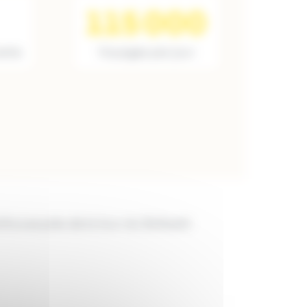
115 000
erte
Voyages par jour