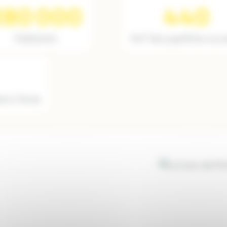
280 000
440
Habitants
Km² de superficie couv
e la Terre)
Image