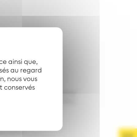
ce ainsi que,
isés au regard
on, nous vous
nt conservés
s par les lignes "Soléa scolaire"
ndards, 4 midibus et 2 minibus
e scolaire