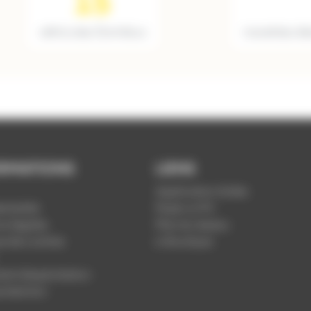
15
véhicules Domibus
navettes él
RMATIONS
LIENS
Application Soléa
ntialité
Payer un PV
s légales
Plan du réseau
ue de cookies
e-Boutique
nt d'exploitation
rotection