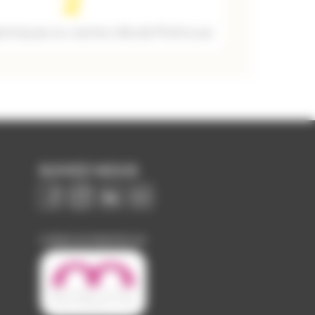
2
ectriques au centre-ville de Mulhouse
SUIVEZ-NOUS
Image