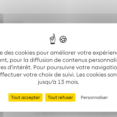
de scolaire
Bus :
ise des cookies pour améliorer votre expérien
t, pour la diffusion de contenus personnal
es d’intérêt. Pour poursuivre votre navigati
25 lignes de bus et cars
effectuer votre choix de suivi. Les cookies so
19 établissements scolaires desservi
jusqu’à 13 mois.
134 bus dont 42 articulés et 84 sta
4.5 millions de km/an
Tout accepter
Tout refuser
Personnaliser
204 km de lignes
956 arrêts
55 000 voyages par jour en périod