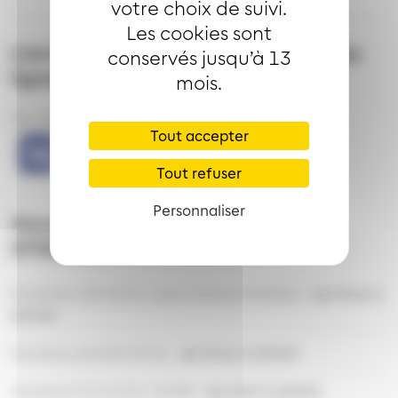
votre choix de suivi.
Les cookies sont
L’arrêt
STOESSEL
est desservi par les
conservés jusqu’à 13
lignes
mois.
Bus ligne
Tout accepter
Tout refuser
Personnaliser
Horaires de desserte de l'arrêt
STOESSEL
Horaires LAS SCOL avec travaux Fénélon :
de 5h46 à
20h58
Horaires samedi SCOL :
de 5h46 à 20h55
Horaires PVS SCOL HIVER :
de 5h47 à 20h55