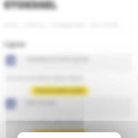
STOESSEL
Accueil
Se déplacer
Horaires par arrêt
Arrêt : STOESSEL
Lignes
OSENBACH/PORTE JEUNE
Aucune circulation dans l'heure
Voir les prochains horaires
MER ROUGE
Aucune circulation dans l'heure
Voir les prochains horaires