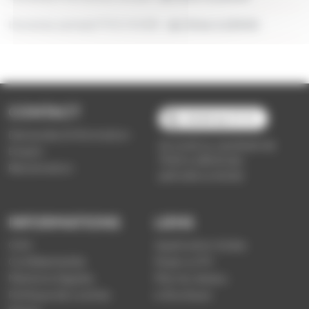
Horaires samedi PVS HIVER :
de 5h46 à 20h55
CONTACT
03 89 66 77 77
Demande d'information
du lundi au vendredi de
Emploi
7h30 à 18h00 (en
Réclamation
période scolaire)
INFORMATIONS
LIENS
CGV
Application Soléa
Confidentialité
Payer un PV
Mentions légales
Plan du réseau
Politique de cookies
e-Boutique