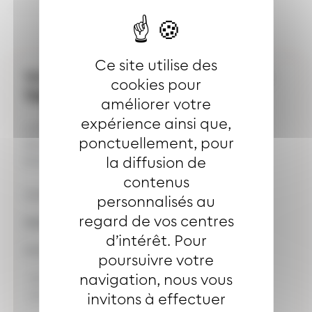
Ce site utilise des
Votre dépositaire le plus proche :
cookies pour
TABAC DE L'ILLBERG
améliorer votre
expérience ainsi que,
Lundi à vendredi : 6H30 - 19H
ponctuellement, pour
Samedi : 6H30 - 12H / 13H - 18H
la diffusion de
Dimanche : FERME
contenus
Vente du coupon mensuel Joker
personnalisés au
regard de vos centres
Adresse de l'arrêt
STOESSEL
d’intérêt. Pour
Selon les directions :
poursuivre votre
navigation, nous vous
6 rue de l'llberg Mulhouse
2 rue de l'llberg Mulhouse
invitons à effectuer