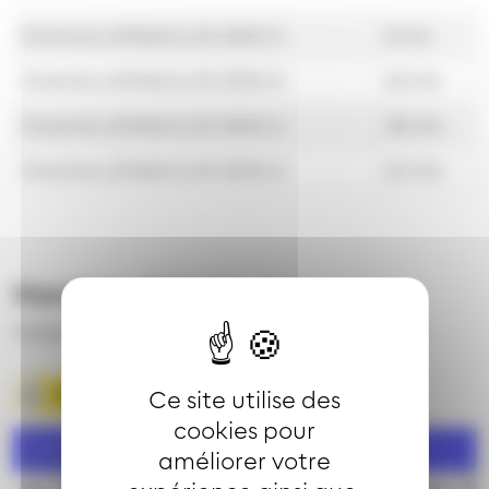
Direction JONQUILLES SENS A
8 min
Direction JONQUILLES SENS A
23 min
Direction JONQUILLES SENS A
38 min
Direction JONQUILLES SENS A
53 min
Horaires théoriques
Valables du 27 juin 2026 au 30 août 2026 inclus
Télécharger la fiche horaire
Ce site utilise des
cookies pour
Lundi à vendredi
améliorer votre