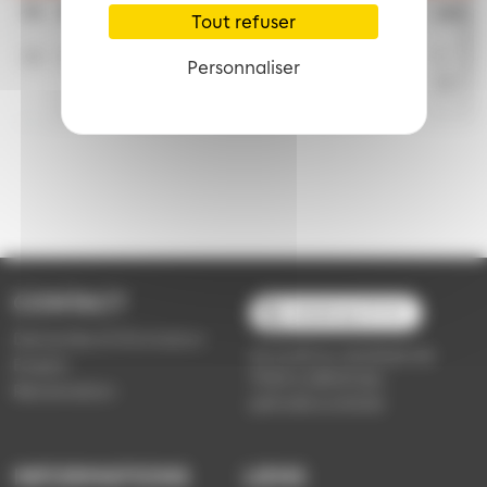
7h
8h
9h
10h
11h
12h
13h
14h
15h
16h
Tout refuser
35
35
35
35
35
35
5
5
5
5
Personnaliser
35
35
35
35
CONTACT
03 89 66 77 77
Demande d'information
du lundi au vendredi de
Emploi
7h30 à 18h00 (en
Réclamation
période scolaire)
INFORMATIONS
LIENS