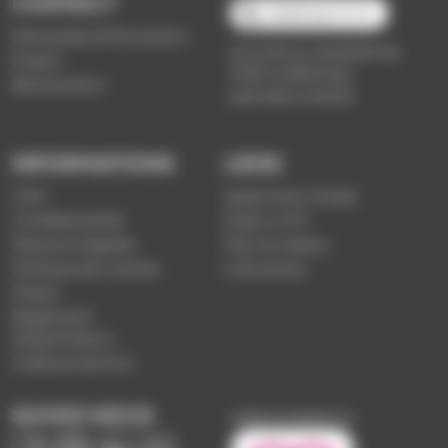
CONTACT
03 89 66 77 77
Demande d'information
du lundi au vendredi de
Emploi
7h30 à 18h00 (en
Réclamation
période scolaire)
INFORMATIONS
LIENS
CGV
Application Soléa
Confidentialité
Payer un PV
Mentions légales
Plan du réseau
Politique de cookies
e-Boutique
Presse
Règlement
d'exploitation
Vidéoprotection
SUIVEZ-NOUS
Image