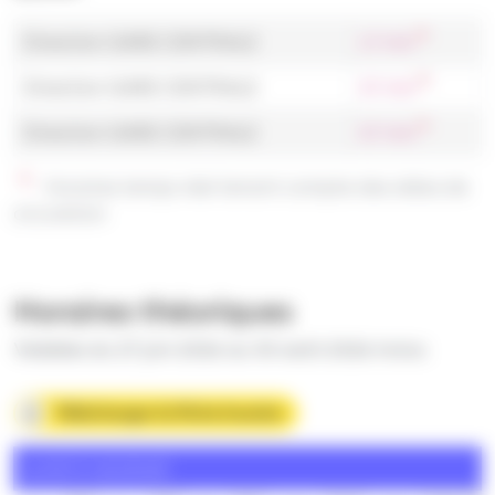
Direction GARE CENTRALE
17 min
Direction GARE CENTRALE
37 min
Direction GARE CENTRALE
57 min
Horaires temps réel tenant compte des aléas de
circulation
Horaires théoriques
Valables du 27 juin 2026 au 30 août 2026 inclus
Télécharger la fiche horaire
Lundi à vendredi