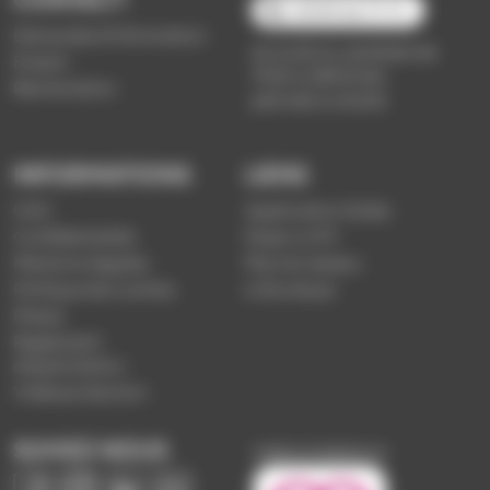
03 89 66 77 77
Demande d'information
du lundi au vendredi de
Emploi
7h30 à 18h00 (en
Réclamation
période scolaire)
INFORMATIONS
LIENS
CGV
Application Soléa
Confidentialité
Payer un PV
Mentions légales
Plan du réseau
Politique de cookies
e-Boutique
Presse
Règlement
d'exploitation
Vidéoprotection
SUIVEZ-NOUS
Image