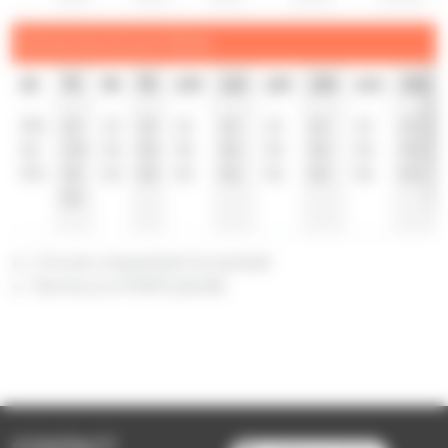
Dimanche et jours fériés
6h
7h
8h
9h
10h
11h
12h
13h
14h
15h
49
s
12
12
12
12
12
12
12
12
12
52
17
s
32
32
32
32
32
32
32
32
57
s
32
52
52
52
52
52
52
52
52
52
a : Circule uniquement le samedi
s : Terminus à PORTE JEUNE
CONTACT