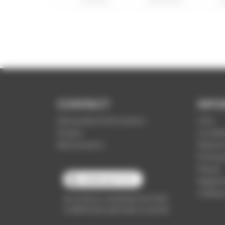
CONTACT
INFO
Demande d'information
CGV
Emploi
Confide
Réclamation
Mention
Politiq
Presse
03 89 66 77 77
Règleme
Vidéop
du lundi au vendredi de 7h30
à 18h00 (en période scolaire)