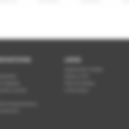
RMATIONS
LIENS
Application Soléa
ntialité
Payer un PV
s légales
Plan du réseau
ue de cookies
e-Boutique
nt d'exploitation
rotection