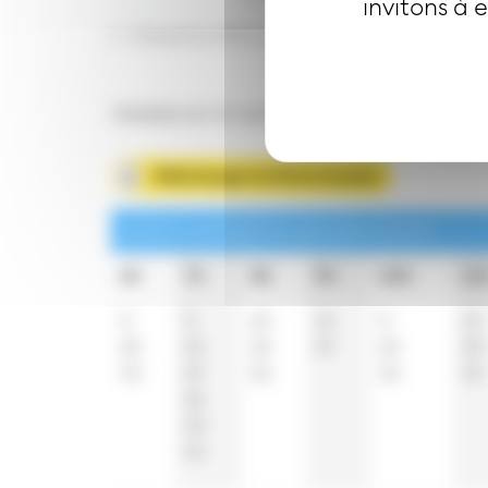
invitons à 
t : Desserte effectuée par un véhicule 8 pla
Valables du 31 août 2026 au 25 juin 2027 in
Télécharger la fiche horaire
Lundi à vendredi en période scolaire
6h
7h
8h
9h
10h
11
0
0
10
15
0
15
20
10
23
37
23
30
43
19
52
45
53
26
40
54