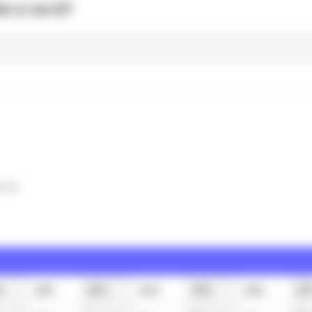
6 à 16:07
clus
h
12h
13h
14h
15h
16h
17