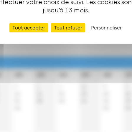
effectuer votre choix de suivi. Les cookies so
jusqu’à 13 mois.
ces (non accessible aux usagers en fauteuil roulant).
Tout accepter
Tout refuser
Personnaliser
clus
h
12h
13h
14h
15h
16h
17
7
1
1
14
9
7
16
15
24
30
23
22
31
38
45
54
45
39
46
54
54