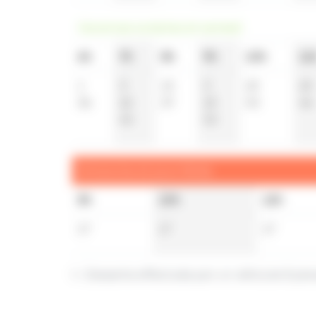
Vacances scolaires et samedi
6h
7h
8h
9h
10h
11
1
0
15
0
23
23
36
22
37
23
53
46
45
53
Dimanche et jours fériés
8h
10h
12h
17
17
17
t : Desserte effectuée par un véhicule 8 pla