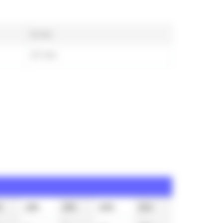
8 min
37 min
h
18h
19h
20h
21h