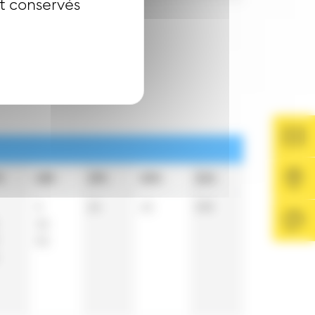
nt conservés
h
18h
19h
20h
21h
9
24
15
58
t
32
52