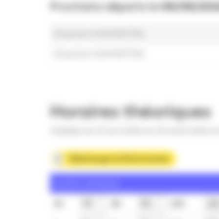
Prochains départs le
08/08/202
Direction HOHMATTEN
Direction HOHMATTEN
Horaires théoriques
Valables du 27 juin 2026 au 30 août 2026 in
Télécharger la fiche horaire
Lundi à vendredi
6h
7h
8h
9h
10h
11