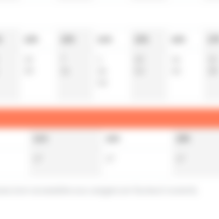
h
12h
13h
14h
15h
16h
17
15
7
1
23
16
15
39
31
24
53
45
38
53
14h
16h
18h
17
17
17
ces (non accessible aux usagers en fauteuil roulant).