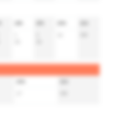
h
18h
19h
20h
21h
1
2
16
58
t
32
35
20h
21h
17
58
t