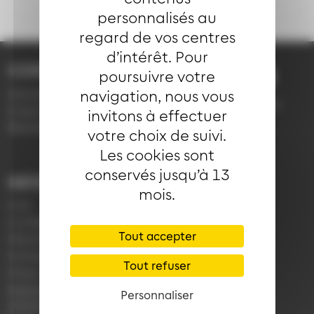
personnalisés au
regard de vos centres
d’intérêt. Pour
CONTACT
poursuivre votre
03 89 66 77 77
Demande d'information
navigation, nous vous
du lundi au vendredi de
Emploi
invitons à effectuer
7h30 à 18h00 (en
Réclamation
votre choix de suivi.
période scolaire)
Les cookies sont
conservés jusqu’à 13
INFORMATIONS
LIENS
mois.
CGV
Application Soléa
Confidentialité
Payer un PV
Tout accepter
Mentions légales
Plan du réseau
Politique de cookies
e-Boutique
Tout refuser
Presse
Règlement
Personnaliser
d'exploitation