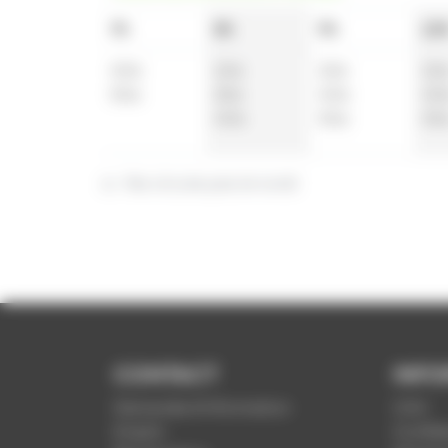
7h
8h
9h
10
40
a
10
a
10
a
10
55
a
25
a
40
a
40
40
a
55
a
55
a : Ne circule pas le lundi
CONTACT
INFO
Demande d'information
CGV
Emploi
Confide