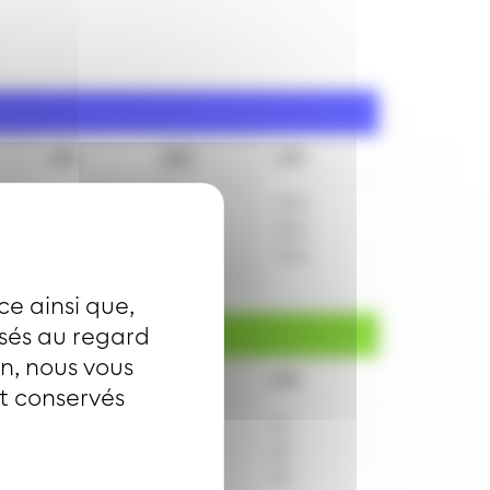
15h
16h
17h
10
a
25
a
10
a
40
a
55
a
25
a
55
a
55
a
ce ainsi que,
isés au regard
on, nous vous
15h
16h
17h
nt conservés
10
25
10
40
55
25
55
55