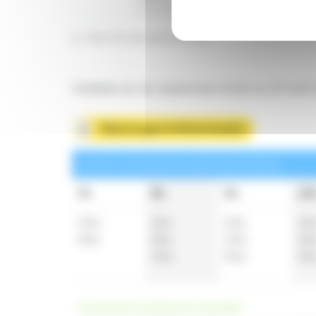
a : Ne circule pas le lundi
Valables du 1er septembre 2026 au 29 août 
Télécharger la fiche horaire
Lundi à vendredi en période scolaire
7h
8h
9h
10
40
a
10
a
10
a
10
55
a
25
a
40
a
40
40
a
55
a
55
Vacances scolaires et samedi