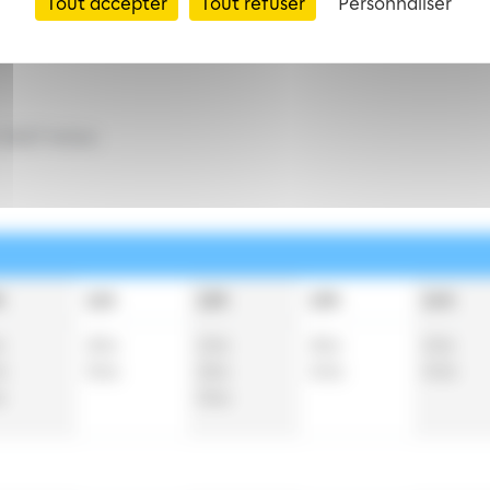
Tout accepter
Tout refuser
Personnaliser
2027 inclus
h
11h
12h
13h
14h
a
25
a
10
a
25
a
10
a
a
55
a
25
a
40
a
40
a
a
55
a