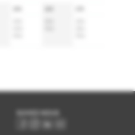
15h
16h
17h
10
a
25
a
10
a
40
a
55
a
25
a
55
a
55
a
SUIVEZ-NOUS