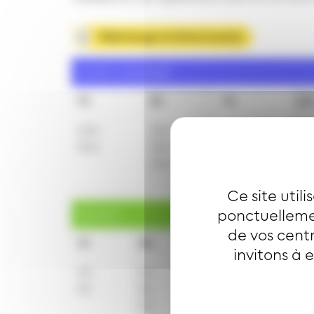
Télécharger la fiche horaire
Lundi à vendredi
7h
8h
9h
10
40
a
10
a
10
a
10
55
a
25
a
40
a
40
40
a
55
a
55
Ce site util
ponctuellemen
Samedi
de vos centr
7h
8h
9h
10h
invitons à 
40
10
10
10
55
25
40
40
40
55
55