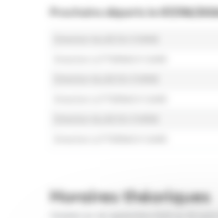
Prochains départs le
07/08/202
Direction ALLEE DU CHENE
Direction LUTTERBACH GARE
Direction ALLEE DU CHENE
Direction LUTTERBACH GARE
Direction ALLEE DU CHENE
Direction LUTTERBACH GARE
Horaires théoriques
Valables du 1er septembre 2025 au 30 août 