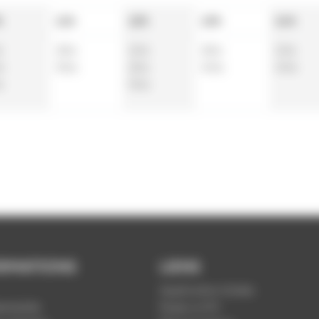
h
11h
12h
13h
14h
a
25
a
10
a
25
a
10
a
a
55
a
25
a
40
a
40
a
a
55
a
RMATIONS
LIENS
Application Soléa
ntialité
Payer un PV