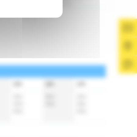
15h
16h
17h
10
a
25
a
10
a
40
a
55
a
25
a
55
a
55
a