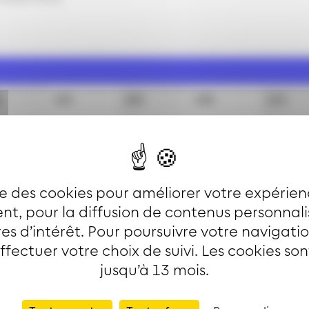
h
11h
12h
13h
14h
a
25
a
10
a
25
a
10
a
a
55
a
25
a
40
a
40
a
a
55
a
ise des cookies pour améliorer votre expérien
t, pour la diffusion de contenus personnal
es d’intérêt. Pour poursuivre votre navigati
11h
12h
13h
14h
effectuer votre choix de suivi. Les cookies so
jusqu’à 13 mois.
25
10
25
10
55
25
40
40
55