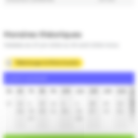
Horaires théoriques
Valables du 27 juin 2026 au 30 août 2026 inclus
Télécharger la fiche horaire
Lundi à vendredi
5h
6h
7h
8h
9h
10h
11h
12h
13h
14h
15
47
14
6
19
12
6
6
28
20
12
5
44
35
49
41
36
36
57
43
41
36
57
58