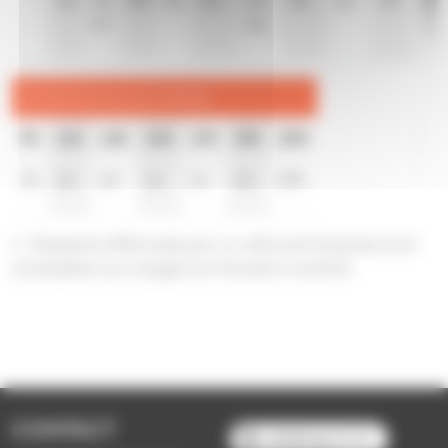
57
56
Dimanche et jours fériés
9h
11h
13h
15h
17h
19h
20h
13
13
12
11
11
13
55
t
t : Desserte effectuée par un véhicule 8 places (non
accessible aux usagers en fauteuil roulant).
CONTACT
03 89 66 77 77