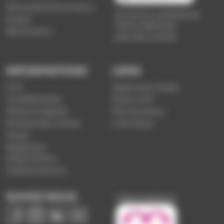
Demande d'information
du lundi au vendredi de
Emploi
7h30 à 18h00 (en
Réclamation
période scolaire)
INFORMATIONS
LIENS
CGV
Application Soléa
Confidentialité
Payer un PV
Mentions légales
Plan du réseau
Politique de cookies
e-Boutique
Presse
Règlement
d'exploitation
Vidéoprotection
SUIVEZ-NOUS
Image