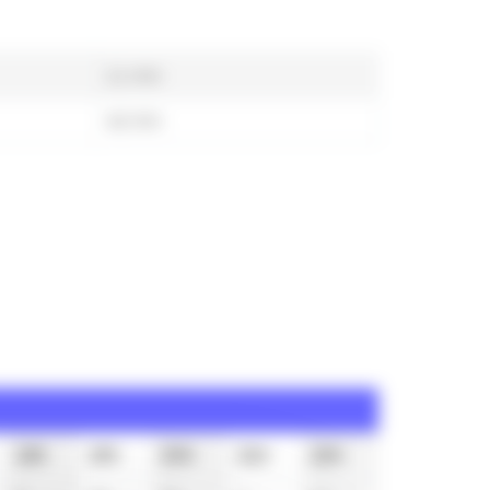
11 min
42 min
18h
19h
20h
21h
22h