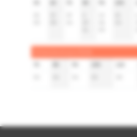
5h
6h
7h
8h
9h
10h
24
19
19
6
14
21
50
58
44
29
36
44
51
59
Dimanche et jours fériés
7h
8h
9h
10h
11h
54
54
54
55
55