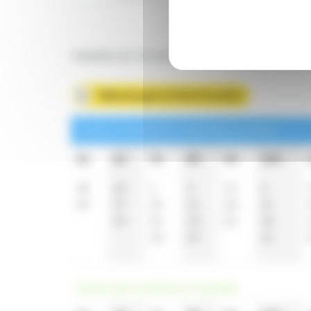
Valables du 31 août 2026 au 25 juin 2027 in
Télécharger la fiche horaire
Lundi à vendredi en période scolaire
5h
6h
7h
8h
9h
10h
22
20
1
0
14
6
49
37
19
21
36
21
49
31
40
51
36
43
59
51
Vacances scolaires et samedi