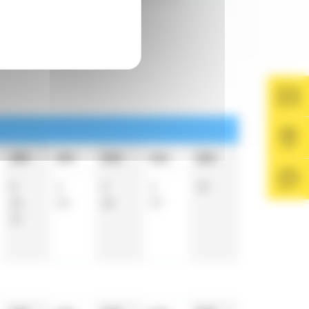
18h
19h
20h
21h
22h
8
2
3
2
18
23
33
32
37
37