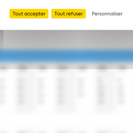
Tout accepter
Tout refuser
Personnaliser
clus
11h
12h
13h
14h
15h
16h
17h
14
14
14
14
15
8
8
29
25
29
29
37
23
23
44
44
44
44
52
38
38
59
59
59
59
53
53