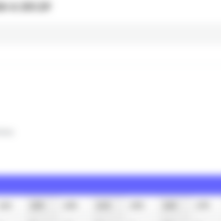
6 à 20:19
clus
11h
12h
13h
14h
15h
16h
17h