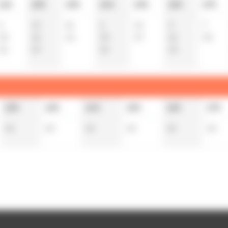
11h
12h
13h
14h
15h
16h
17h
6
15
21
6
15
0
7
30
36
44
30
37
22
30
52
59
52
45
12h
13h
14h
15h
16h
17h
55
55
55
55
55
55