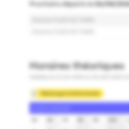
Prochains départs le
06/08/202
Direction PLACE DE THIERS
Direction PLACE DE THIERS
Horaires théoriques
Valables du 27 juin 2026 au 30 août 2026 in
Télécharger la fiche horaire
Lundi à vendredi
5h
6h
7h
8h
9h
10h