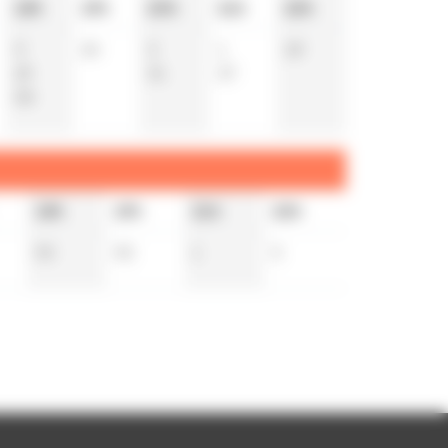
18h
19h
20h
21h
22h
0
24
3
1
18
29
31
37
58
18h
19h
21h
22h
55
55
1
5