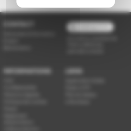
CONTACT
03 89 66 77 77
Demande d'information
du lundi au vendredi de
Emploi
7h30 à 18h00 (en
Réclamation
période scolaire)
INFORMATIONS
LIENS
CGV
Application Soléa
Confidentialité
Payer un PV
Mentions légales
Plan du réseau
Politique de cookies
e-Boutique
Presse
Règlement
d'exploitation
Vidéoprotection