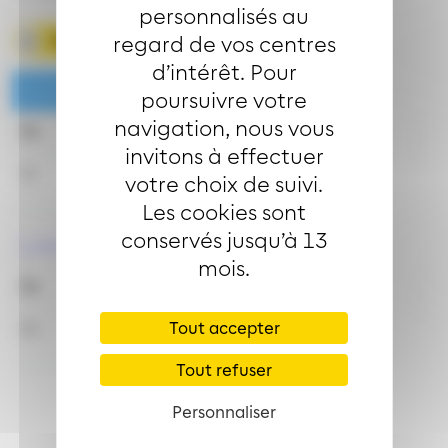
personnalisés au
Télécharger la fiche horaire
regard de vos centres
d’intérêt. Pour
Lundi à vendredi en période scolaire
poursuivre votre
navigation, nous vous
7h
11h
12h
15h
invitons à effectuer
21
28
38
24
votre choix de suivi.
Les cookies sont
conservés jusqu’à 13
Lundi à vendredi en vacances scolaires
mois.
7h
11h
12h
15h
22
25
39
25
Tout accepter
Tout refuser
Personnaliser