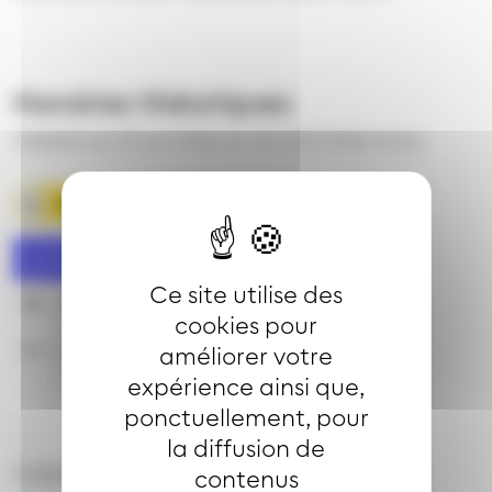
Horaires théoriques
Valables du 27 juin 2026 au 30 août 2026 inclus
Télécharger la fiche horaire
Lundi à vendredi
Ce site utilise des
7h
11h
12h
15h
cookies pour
22
21
37
21
améliorer votre
expérience ainsi que,
ponctuellement, pour
la diffusion de
Valables du 31 août 2026 au 25 juin 2027 inclus
contenus