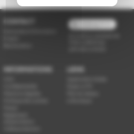
CONTACT
03 89 66 77 77
Demande d'information
du lundi au vendredi de
Emploi
7h30 à 18h00 (en
Réclamation
période scolaire)
INFORMATIONS
LIENS
CGV
Application Soléa
Confidentialité
Payer un PV
Mentions légales
Plan du réseau
Politique de cookies
e-Boutique
Presse
Règlement
d'exploitation
Vidéoprotection