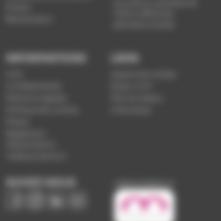
du lundi au vendredi de
Emploi
7h30 à 18h00 (en
Réclamation
période scolaire)
INFORMATIONS
LIENS
CGV
Application Soléa
Confidentialité
Payer un PV
Mentions légales
Plan du réseau
Politique de cookies
e-Boutique
Presse
Règlement
d'exploitation
Vidéoprotection
SUIVEZ-NOUS
Image