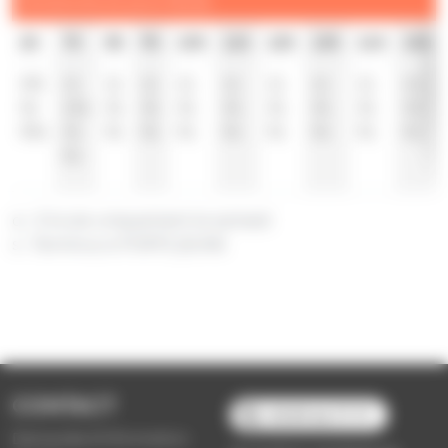
Dimanche et jours fériés
6h
7h
8h
9h
10h
11h
12h
13h
14h
15h
47
s
11
11
11
11
11
11
11
11
11
51
15
s
31
31
31
31
31
31
31
31
55
s
31
51
51
51
51
51
51
51
51
51
a : Circule uniquement le samedi
s : Terminus à PORTE JEUNE
CONTACT
03 89 66 77 77
Demande d'information