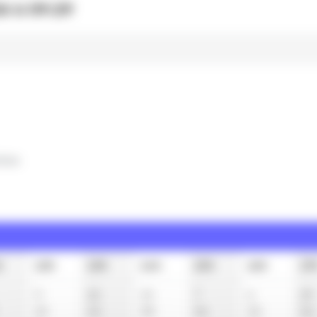
6 à 09:29
clus
h
12h
13h
14h
15h
16h
17
0
22
15
7
6
29
29
45
38
36
30
52