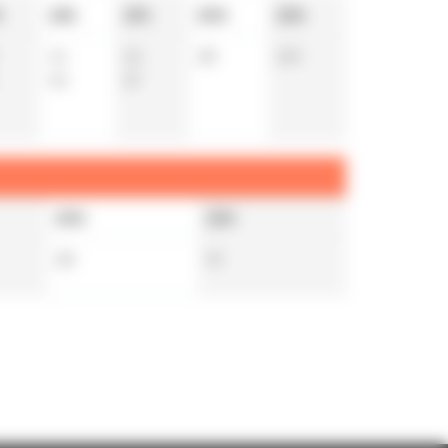
h
18h
19h
20h
22h
14
15
28
10
t
45
47
20h
22h
28
9
t