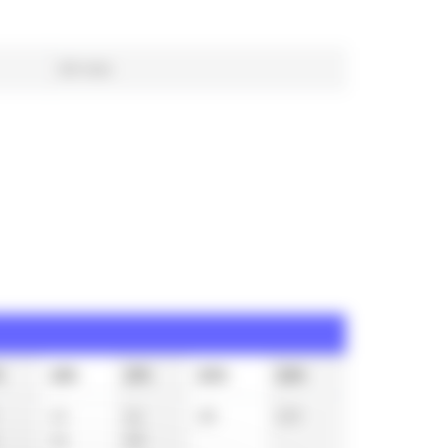
59 min
h
18h
19h
20h
22h
15
16
28
10
t
46
48