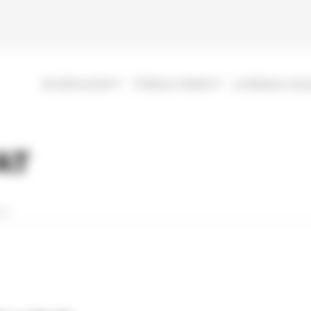
 gauche
Navigation principale
SE DÉPLACER
TITRES & TARIFS
LE RÉSEAU SO
AT
YAT