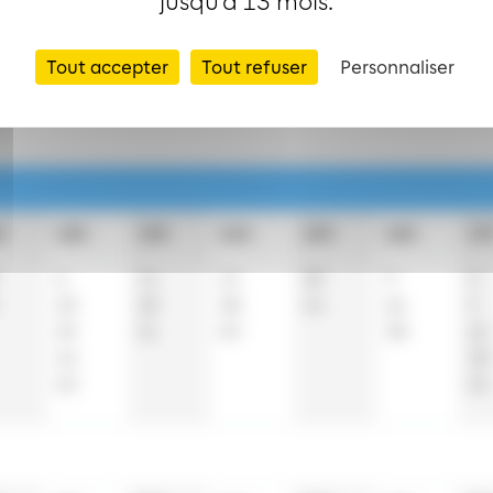
jusqu’à 13 mois.
Tout accepter
Tout refuser
Personnaliser
clus
h
12h
13h
14h
15h
16h
17
6
14
14
28
9
0
20
28
38
44
24
9
29
51
59
38
22
44
38
59
55