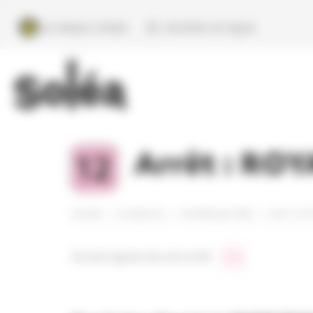
Aller au contenu principal
Panneau de gestion des cookies
Navigation secondaire -
Le réseau Soléa
Acheter en ligne
Arrêt : ROY
Accueil
Se déplacer
Horaires par arrêt
Arrêt : RO
Autres lignes de cet arrêt