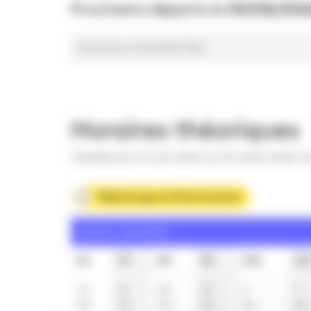
Prochains départs le
09/08/202
Direction HOHMATTEN
Horaires théoriques
Valables du 27 juin 2026 au 30 août 2026 in
Télécharger la fiche horaire
Lundi à vendredi
6h
7h
8h
9h
10h
11
12
11
22
13
6
7
48
34
50
36
36
37