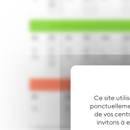
58
Samedi
6h
7h
8h
9h
10h
11
12
11
22
13
6
7
48
34
50
36
36
37
58
Dimanche et jours fériés
8h
10h
12h
Ce site util
ponctuellemen
28
29
30
de vos centr
invitons à 
t : Desserte effectuée par un véhicule 8 pla