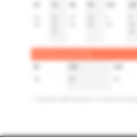
6h
7h
8h
9h
10h
11
12
12
27
12
5
5
48
34
49
35
35
35
57
59
Dimanche et jours fériés
8h
10h
12h
28
28
29
t : Desserte effectuée par un véhicule 8 pla