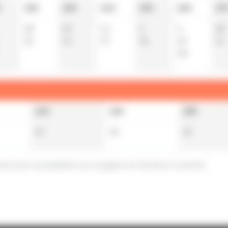
h
12h
13h
14h
15h
16h
17
28
20
14
6
6
28
52
44
37
36
29
51
58
14h
16h
18h
29
29
29
ces (non accessible aux usagers en fauteuil roulant).