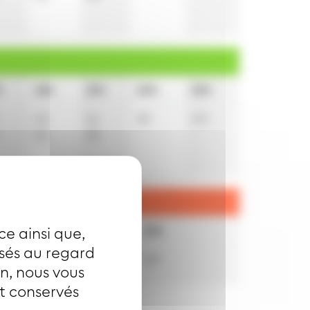
h
18h
19h
20h
22h
15
16
28
10
t
46
48
20h
22h
ce ainsi que,
isés au regard
29
10
t
on, nous vous
nt conservés