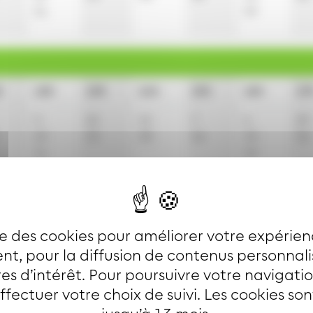
51
59
h
12h
13h
14h
15h
16h
17
0
22
15
7
6
29
29
45
38
36
30
52
51
59
14h
16h
18h
ise des cookies pour améliorer votre expérien
t, pour la diffusion de contenus personnal
30
30
30
es d’intérêt. Pour poursuivre votre navigati
effectuer votre choix de suivi. Les cookies so
ces (non accessible aux usagers en fauteuil roulant).