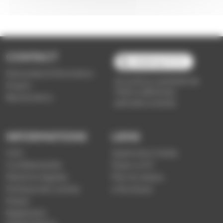
CONTACT
03 89 66 77 77
Demande d'information
du lundi au vendredi de
Emploi
7h30 à 18h00 (en
Réclamation
période scolaire)
INFORMATIONS
LIENS
CGV
Application Soléa
Confidentialité
Payer un PV
Mentions légales
Plan du réseau
Politique de cookies
e-Boutique
Presse
Règlement