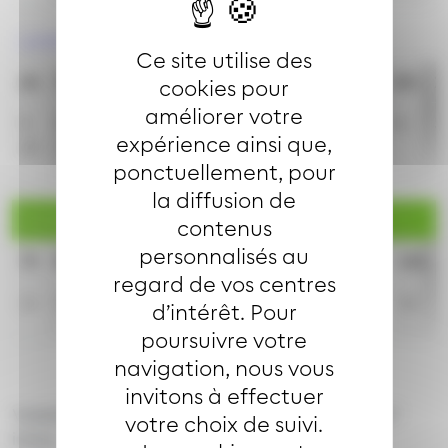
Lundi à vendredi en vacances scolaires
Ce site utilise des
6h
7h
8h
9h
10h
11h
12h
13h
14h
15h
1
cookies pour
améliorer votre
8
8
20
29
58
37
31
31
31
31
3
expérience ainsi que,
23
31
31
ponctuellement, pour
la diffusion de
Samedi
contenus
personnalisés au
7h
8h
9h
10h
11h
12h
13h
14h
15h
16h
regard de vos centres
11
12
12
12
12
12
12
12
31
12
d’intérêt. Pour
poursuivre votre
navigation, nous vous
invitons à effectuer
Valables du 1er septembre 2026 au 29 août 2027
votre choix de suivi.
inclus