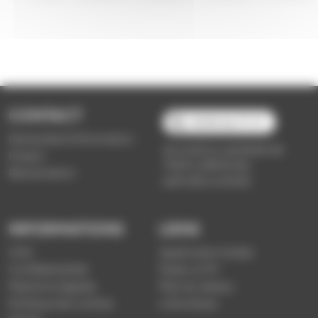
CONTACT
03 89 66 77 77
Demande d'information
du lundi au vendredi de
Emploi
7h30 à 18h00 (en
Réclamation
période scolaire)
INFORMATIONS
LIENS
CGV
Application Soléa
Confidentialité
Payer un PV
Mentions légales
Plan du réseau
Politique de cookies
e-Boutique