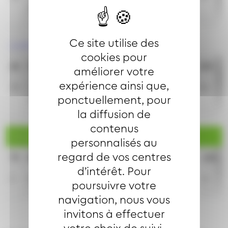
35
36
36
Ce site utilise des
Lundi à vendredi en vacances scolaires
cookies pour
6h
7h
8h
9h
10h
11h
12h
13h
14h
15h
1
améliorer votre
expérience ainsi que,
35
5
6
6
36
36
36
36
36
36
3
ponctuellement, pour
35
36
36
la diffusion de
contenus
Samedi
personnalisés au
regard de vos centres
7h
8h
9h
10h
11h
12h
13h
14h
15h
16h
d’intérêt. Pour
2
6
6
6
6
6
6
6
6
6
poursuivre votre
navigation, nous vous
invitons à effectuer