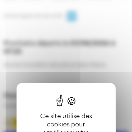
Autres lignes de cet arrêt
Prochains départs le
07/08/2026 à
07:25
Aucune circulation n'est prévue dans l'heure.
Horaires théoriques
Valables du 27 juin 2026 au 30 août 2026 inclus
Ce site utilise des
Télécharger la fiche horaire
cookies pour