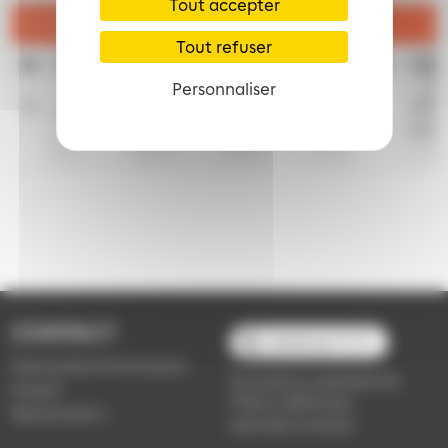
Tout accepter
Dimanche et jours fériés
Tout refuser
8h
9h
10h
11h
12h
13h
14h
15h
16h
17h
Personnaliser
10
9
9
9
9
9
9
10
10
10
39
40
40
40
40
CONTACT
03 89 66 77 77
Demande d'information
du lundi au vendredi de
Emploi
7h30 à 18h00 (en
Réclamation
période scolaire)