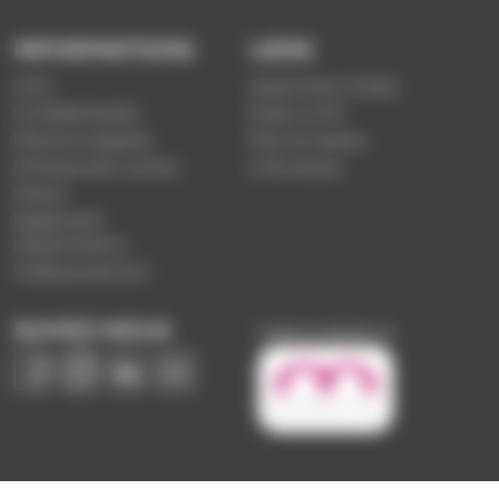
INFORMATIONS
LIENS
CGV
Application Soléa
Confidentialité
Payer un PV
Mentions légales
Plan du réseau
Politique de cookies
e-Boutique
Presse
Règlement
d'exploitation
Vidéoprotection
SUIVEZ-NOUS
Image