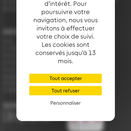
Emploi
d’intérêt. Pour
7h30 à 18h00 (en
Réclamation
poursuivre votre
période scolaire)
navigation, nous vous
invitons à effectuer
INFORMATIONS
LIENS
votre choix de suivi.
CGV
Application Soléa
Les cookies sont
Confidentialité
Payer un PV
conservés jusqu’à 13
Mentions légales
Plan du réseau
mois.
Politique de cookies
e-Boutique
Presse
Règlement
Tout accepter
d'exploitation
Vidéoprotection
Tout refuser
Personnaliser
SUIVEZ-NOUS
Image