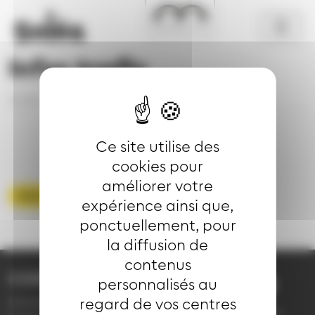
Aller au contenu principal
Panneau de gestion des cookies
Infos trafic
Accueil
Se déplacer
Infos trafic
Détail
Ce site utilise des
cookies pour
améliorer votre
Voir toute les infos trafic
expérience ainsi que,
ponctuellement, pour
la diffusion de
contenus
CONTACT
personnalisés au
03 89 66 77 77
regard de vos centres
Demande d'information
du lundi au vendredi de