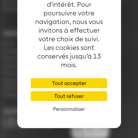
Emploi
d’intérêt. Pour
7h30 à 18h00 (en
Réclamation
poursuivre votre
période scolaire)
navigation, nous vous
invitons à effectuer
INFORMATIONS
LIENS
votre choix de suivi.
CGV
Application Soléa
Les cookies sont
Confidentialité
Payer un PV
conservés jusqu’à 13
Mentions légales
Plan du réseau
mois.
Politique de cookies
e-Boutique
Presse
Règlement
Tout accepter
d'exploitation
Vidéoprotection
Tout refuser
Personnaliser
SUIVEZ-NOUS
Image