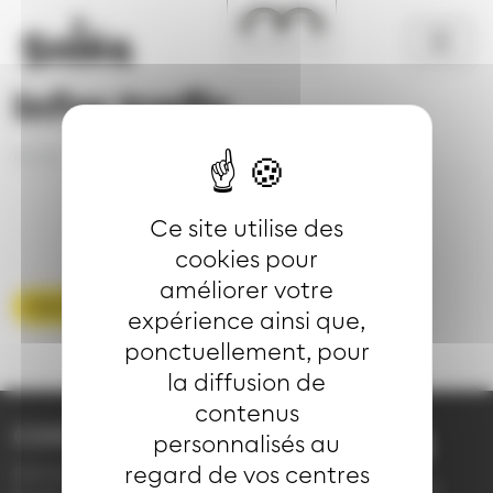
Aller au contenu principal
Panneau de gestion des cookies
Infos trafic
Accueil
Se déplacer
Infos trafic
Détail
Ce site utilise des
cookies pour
améliorer votre
Voir toute les infos trafic
expérience ainsi que,
ponctuellement, pour
la diffusion de
contenus
CONTACT
personnalisés au
03 89 66 77 77
regard de vos centres
Demande d'information
du lundi au vendredi de