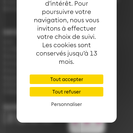
Emploi
d’intérêt. Pour
7h30 à 18h00 (en
Réclamation
poursuivre votre
période scolaire)
navigation, nous vous
invitons à effectuer
INFORMATIONS
LIENS
votre choix de suivi.
CGV
Application Soléa
Les cookies sont
Confidentialité
Payer un PV
conservés jusqu’à 13
Mentions légales
Plan du réseau
mois.
Politique de cookies
e-Boutique
Presse
Règlement
Tout accepter
d'exploitation
Vidéoprotection
Tout refuser
Personnaliser
SUIVEZ-NOUS
Image