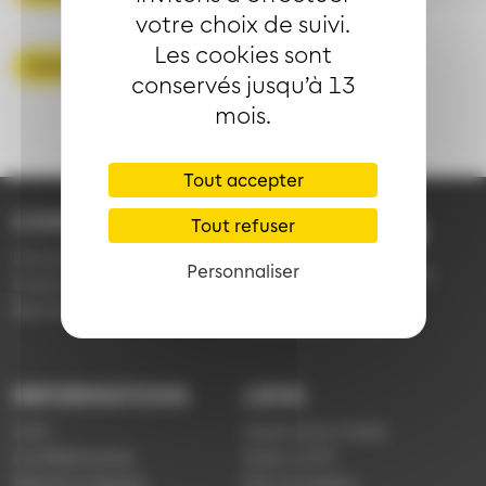
votre choix de suivi.
Les cookies sont
Consulter les horaires tram 2
conservés jusqu’à 13
mois.
Tout accepter
CONTACT
Tout refuser
03 89 66 77 77
Demande d'information
Personnaliser
du lundi au vendredi de
Emploi
7h30 à 18h00 (en
Réclamation
période scolaire)
INFORMATIONS
LIENS
CGV
Application Soléa
Confidentialité
Payer un PV
Mentions légales
Plan du réseau