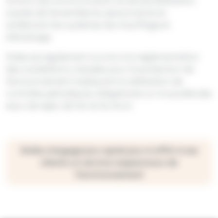
actions de communication et de sensibilisation
auprès de l’ensemble du personnel et en
améliorant les systèmes de chauffage et
d’éclairage.
Soléa est également soumis à la règlementation
des installations classées pour la protection de
l’environnement impliquant la réalisation de
contrôles périodiques obligatoires sur la qualité des
eaux de rejet, de l’air et du bruit.
Soléa s’engage jour après jour à offrir à ses
clients un service respectueux de
l’environnement