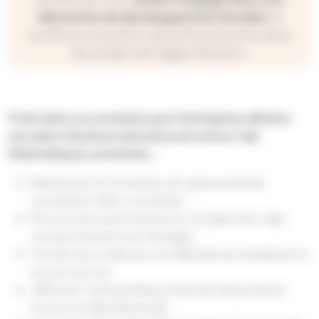
démarche de développement durable
et
confirme sa position de partie prenante dans
les projets de l’agglomération.
C’est dans ce contexte que l’entreprise décline
son plan d’actions pluriannuel autour des
thématiques suivantes :
Renforcer la formation du personnel de
conduite à l'éco-conduite
Poursuivre notre travail sur la réduction des
consommations en énergie
Continuer à réduire nos déchets et améliorer le
tri à la source
Affirmer notre politique d'achat de produits
locaux et décarbonnés