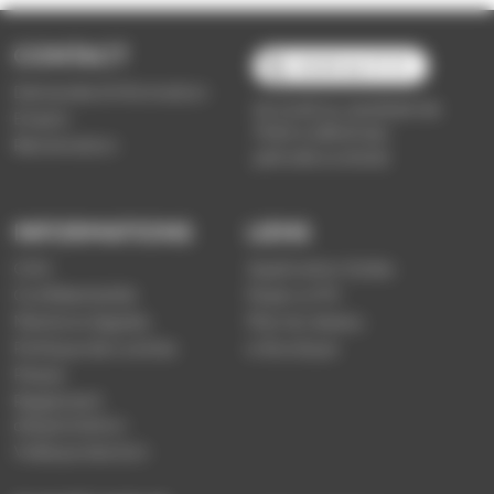
CONTACT
03 89 66 77 77
Demande d'information
du lundi au vendredi de
Emploi
7h30 à 18h00 (en
Réclamation
période scolaire)
INFORMATIONS
LIENS
CGV
Application Soléa
Confidentialité
Payer un PV
Mentions légales
Plan du réseau
Politique de cookies
e-Boutique
Presse
Règlement
d'exploitation
Vidéoprotection