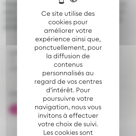
Chaque membre de vos équipes peut utiliser ce
pass unique ponctuellement mais valable pour
Ce site utilise des
une seule personne à la fois (pas de voyage en
cookies pour
groupe).
améliorer votre
expérience ainsi que,
ponctuellement, pour
Le Pass’Entreprise
vous est proposé au tarif
la diffusion de
de
contenus
€/an
431,50
(tarif au 01/07/2025)
personnalisés au
regard de vos centres
d’intérêt. Pour
Comment obtenir votre Pass'Entreprise ?
poursuivre votre
Contactez-nous par mail :
navigation, nous vous
contact@solea.info
invitons à effectuer
votre choix de suivi.
Les cookies sont