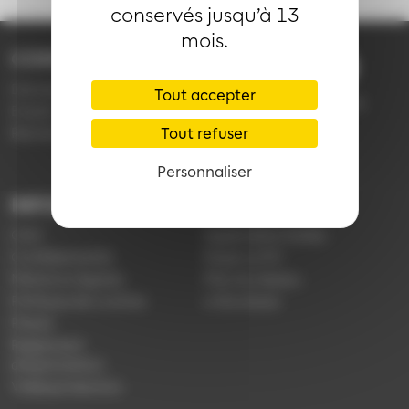
conservés jusqu’à 13
mois.
CONTACT
03 89 66 77 77
Demande d'information
Tout accepter
du lundi au vendredi de
Emploi
7h30 à 18h00 (en
Réclamation
Tout refuser
période scolaire)
Personnaliser
INFORMATIONS
LIENS
CGV
Application Soléa
Confidentialité
Payer un PV
Mentions légales
Plan du réseau
Politique de cookies
e-Boutique
Presse
Règlement
d'exploitation
Vidéoprotection