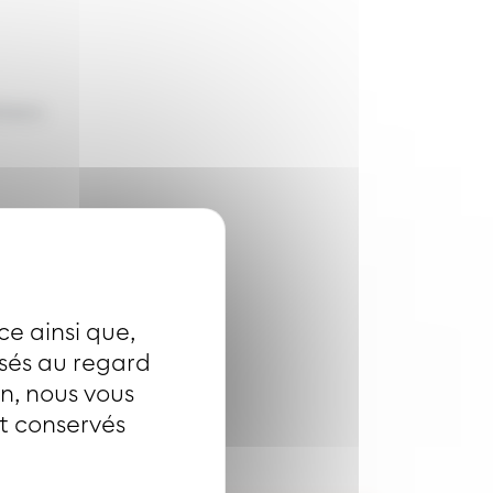
vaux.
ce ainsi que,
isés au regard
on, nous vous
nt conservés