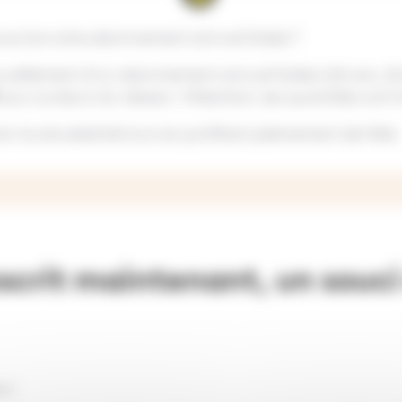
ouscrire votre abonnement annuel Soléa ?
uvellement d’un abonnement annuel Soléa (-26 ans, 26-
aux couleurs du réseau ! Attention, les quantités sont l
en toute sérénité tout en profitant pleinement de l’été.
rit maintenant, un souci 
i :