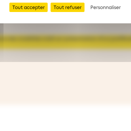
Tout accepter
Tout refuser
Personnaliser
e des mobilités m2A permettent une remise immédiate d
e,
ence des mobilités m2A sur présentation d’un justifica