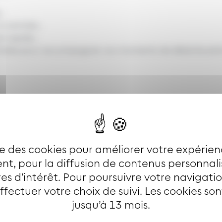
 ;
a rentrée ;
t rapide ;
 Soléa pour accompagner vos moments de détente esti
nt annuel :
ise des cookies pour améliorer votre expérien
t, pour la diffusion de contenus personnal
es d’intérêt. Pour poursuivre votre navigati
effectuer votre choix de suivi. Les cookies so
jusqu’à 13 mois.