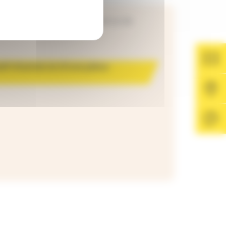
u drap de plage, sous réserve de
tif d’achat et d’une pièce