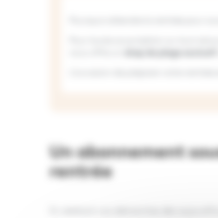
Pourquoi attendre la rentrée pour s
Pour toute souscription ou tout reno
vous offre un
drap de plage exclusif
L’occasion de préparer votre rentrée 
Un abonnement sousc
rentrée
En réalisant vos démarches dès aujourd’hu