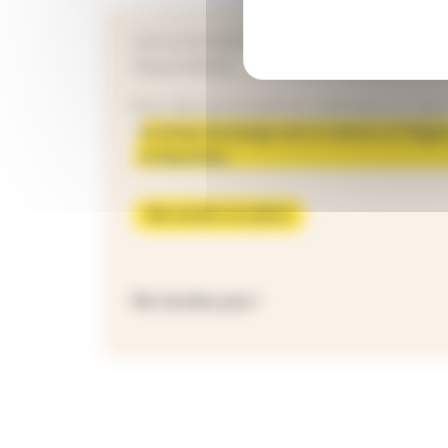
Les souscriptions réalisées à l’Agenc
disponibilité.
Pour les souscriptions réalisées en lign
le drap de plage est à retirer à l’Ag
d’identité.
Me rendre sur place
Ne tardez pas !