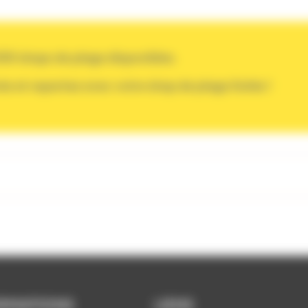
00 draps de plage disponibles
.
rée et repartez avec votre drap de plage Soléa !
RMATIONS
LIENS