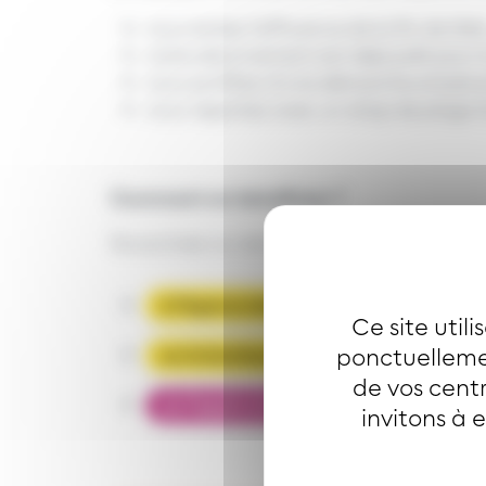
vous évitez l'affluence de la fin de l'été
votre abonnement est déjà prêt pour l
vous profitez d'une démarche simple e
vous repartez avec un drap de plage
Comment en bénéficier ?
Souscrivez ou renouvelez votre abonneme
à l’Agence des Mobilités m2A
Ce site util
ponctuellemen
sur la boutique en ligne Soléa
de vos centr
sur l’application Compte Mobilité m2A
invitons à 