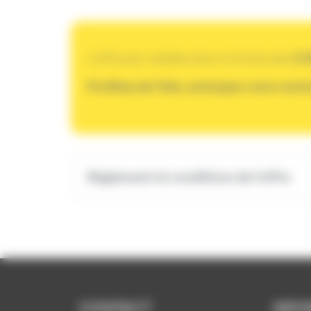
L’offre est valable dans la limite des
3 0
Profitez de l’été, anticipez votre rent
Règlement et conditions de l'offre
CONTACT
INFO