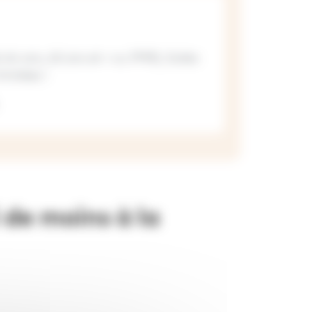
64 ans, 65 ans et + ou PMR), Soléa
imitées !
de moins à la