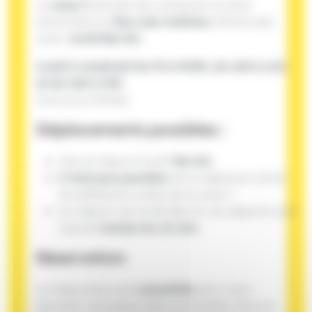
La
zone 7
permet de connecter la zone
d'activités du
Parc des Collines
(Mulhouse)
avec l'
arrêt Bel Air
.
Lundi à vendredi de 7h à 9h30, de 12h à 14h
et de 16h à 19h
(hors jours fériés)
Déplacements
possibles :
Vers et depuis l'arrêt
Bel Air
.
il n'est pas possible
de se déplacer entre
les différents arrêts de la zone 7
Au départ de l'arrêt Bel Air, les départs sont
assurés
toutes les 15 min
.
Réservation
La réservation est
conseillée
pour vous
garantir une place dans la navette. Pour le