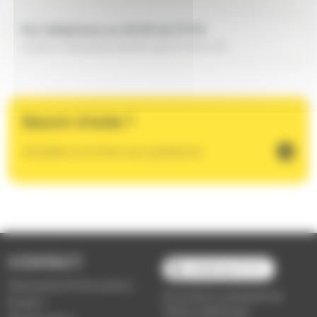
Par téléphone au 03 89 66 77 99
lundi à vendredi de 8h-12h & 14h-17h
Besoin d'aide ?
Accéder à la foire aux questions
CONTACT
03 89 66 77 77
Demande d'information
du lundi au vendredi de
Emploi
7h30 à 18h00 (en