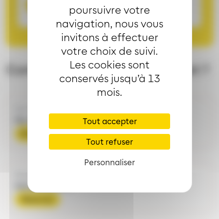
Réserver un trajet
poursuivre votre
navigation, nous vous
invitons à effectuer
votre choix de suivi.
Les cookies sont
Comment réserver votre trajet ?
conservés jusqu’à 13
mois.
Sur l'application gratuite
My mobi
Tout accepter
En savoir plus
Tout refuser
Personnaliser
Sur internet
tad.solea.info
Réserver