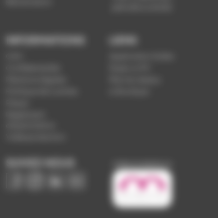
Réclamation
période scolaire)
INFORMATIONS
LIENS
CGV
Application Soléa
Confidentialité
Payer un PV
Mentions légales
Plan du réseau
Politique de cookies
e-Boutique
Presse
Règlement
d'exploitation
Vidéoprotection
SUIVEZ-NOUS
Image