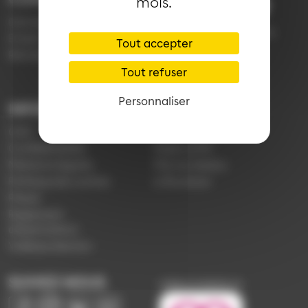
mois.
03 89 66 77 77
Demande d'information
du lundi au vendredi de
Emploi
Tout accepter
7h30 à 18h00 (en
Réclamation
période scolaire)
Tout refuser
Personnaliser
INFORMATIONS
LIENS
CGV
Application Soléa
Confidentialité
Payer un PV
Mentions légales
Plan du réseau
Politique de cookies
e-Boutique
Presse
Règlement
d'exploitation
Vidéoprotection
SUIVEZ-NOUS
Image