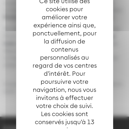
Ce site utilise des
auparavant). Ce renfort permet d’améliorer les
cookies pour
correspondances entre les deux lignes à la station
améliorer votre
Porte Jeune
, fluidifiant ainsi vos déplacements.
expérience ainsi que,
Par ailleurs, la ligne assure désormais à la gare de
ponctuellement, pour
Mulhouse une
correspondance avec le dernier
la diffusion de
train venant de Paris
, en effectuant son dernier
contenus
départ de
Gare Centrale à 23h33
. Une
personnalisés au
correspondance est organisée avec la ligne à la
regard de vos centres
station Porte Jeune.
d’intérêt. Pour
poursuivre votre
Consultez les horaires sur notre site, à partir de mi-
navigation, nous vous
août
invitons à effectuer
votre choix de suivi.
Les cookies sont
conservés jusqu’à 13
CONTACT