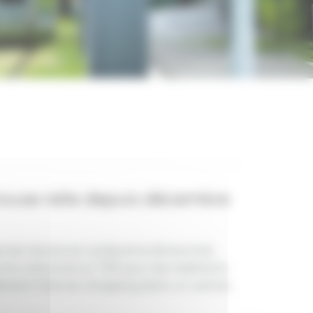
house relie depuis décembre
 les heures en soirée et le dimanche).
à la voiture et au TER pour les habitants
plement faire du shopping dans un centre-