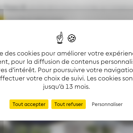
x-Thann ZI
, proche de la zone d’activités qui compte p
r
, dont 85 en place assise.
ise des cookies pour améliorer votre expérien
Image
Imag
t, pour la diffusion de contenus personnal
es d’intérêt. Pour poursuivre votre navigati
effectuer votre choix de suivi. Les cookies so
jusqu’à 13 mois.
Tout accepter
Tout refuser
Personnaliser
Image
Imag