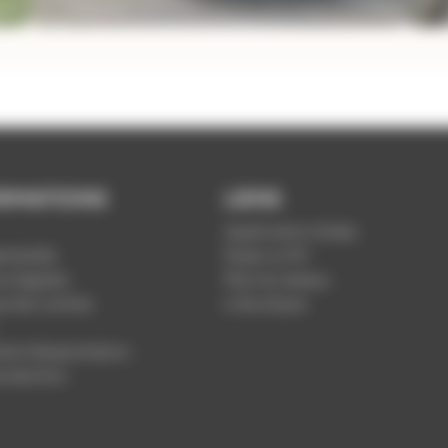
RMATIONS
LIENS
Application Soléa
ntialité
Payer un PV
s légales
Plan du réseau
ue de cookies
e-Boutique
nt d'exploitation
rotection