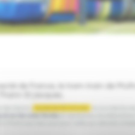
ecté de France, le tram-train de Mul
Thann St Jacques.
 des liaisons
toutes les 30 minutes
en journée (toutes
 et sur les voies ferrées
et représente une alternative 
ent à Mulhouse mais aussi pour celles qui viennent sim