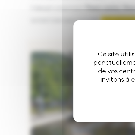
Il dessert notamment
Thann centre
,
Vieu
Le tram-train peut accueillir
231 passage
Ce site util
Image
ponctuellemen
de vos centr
invitons à 
Image