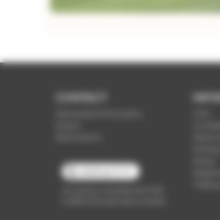
CONTACT
INFO
Demande d'information
CGV
Emploi
Confide
Réclamation
Mention
Politiq
Presse
03 89 66 77 77
Règleme
Vidéop
du lundi au vendredi de 7h30
à 18h00 (en période scolaire)