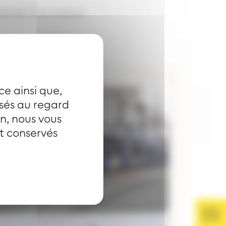
rès de 1 500 emplois.
ce ainsi que,
e
isés au regard
on, nous vous
nt conservés
e