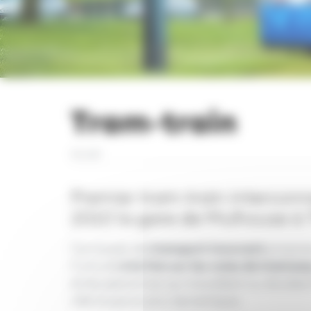
Tram-train
Accueil
Premier tram-train interconn
2010 la gare de Mulhouse à 
Ce moyen de
transport innovant
propose
Il circule
à la fois sur les voies de tramway
et les personnes qui travaillent ou étudi
ville toujours plus dynamique.