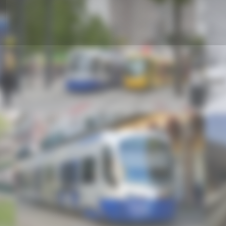
Image
Imag