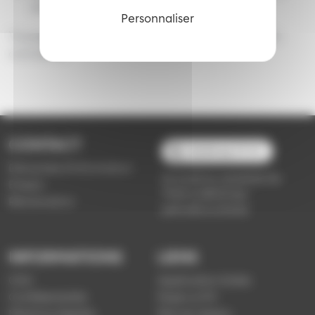
des abonnements et titres SNCF.
Personnaliser
Voyager devient simple, économique et 100 %
connecté.
CONTACT
03 89 66 77 77
Demande d'information
du lundi au vendredi de
Emploi
7h30 à 18h00 (en
Réclamation
période scolaire)
INFORMATIONS
LIENS
CGV
Application Soléa
Confidentialité
Payer un PV
Mentions légales
Plan du réseau