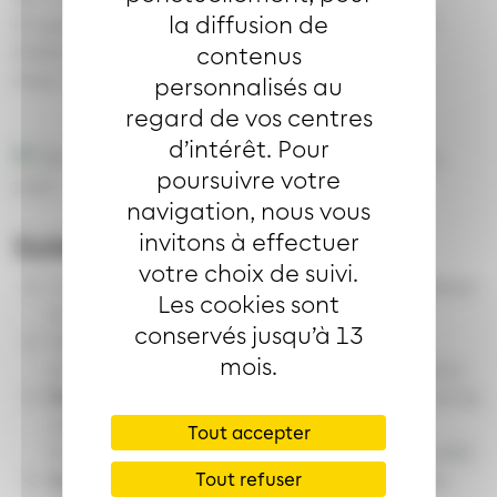
la diffusion de
Kingersheim, Riedisheim, Sausheim, Brunstatt-
Didenheim et Wittenheim).
contenus
Avec Vélocité, la ville est à portée de pédales.
personnalisés au
regard de vos centres
d’intérêt. Pour
Image
poursuivre votre
navigation, nous vous
invitons à effectuer
Soléa + trains TER
votre choix de suivi.
Combinez la rapidité du TER avec la souplesse
Les cookies sont
du réseau Soléa
conservés jusqu’à 13
Des déplacements plus rapides, plus
mois.
économiques et mieux adaptés à vos besoins
Dans l’agglomération m2A
: le ticket 24h et les
abonnements vous offrent des voyages
Tout accepter
illimités sur Soléa et TER (jusqu'à Graffenwald)
Tout refuser
Au-delà de l'agglomération
: voyagez avec