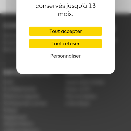
conservés jusqu’à 13
mois.
CONTACT
03 89 66 77 77
Tout accepter
Demande d'information
du lundi au vendredi de
Emploi
Tout refuser
7h30 à 18h00 (en
Réclamation
période scolaire)
Personnaliser
INFORMATIONS
LIENS
CGV
Application Soléa
Confidentialité
Payer un PV
Mentions légales
Plan du réseau
Politique de cookies
e-Boutique
Presse
Règlement
d'exploitation
Vidéoprotection