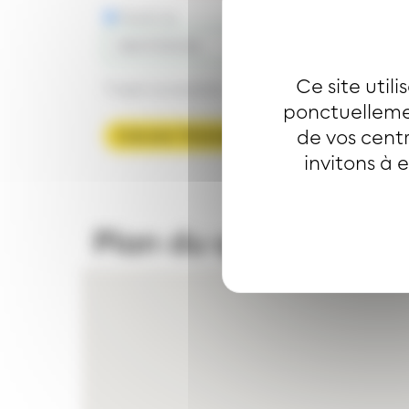
Partir le
Arriver le
Ce site util
Trajet accessible
ponctuellemen
de vos centr
Calculer l'itinéraire
invitons à 
Plan du quartier