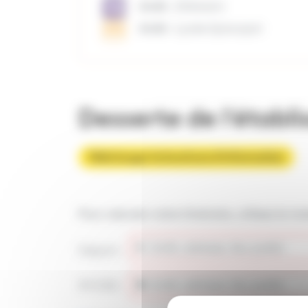
Arrêt :
Zillisheim
Arrêt :
Lycée Episcopal
Desserte de l'établ
Télécharger la brochure d'information
Pour calculer votre itinéraire, utilisez le mo
Départ :
Arrivée :