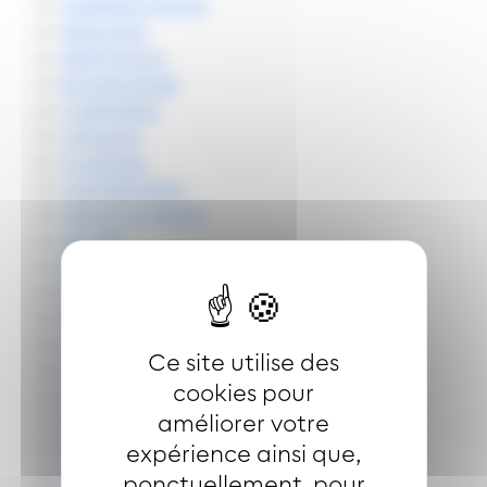
AUBERGE MOHN
BANLIEUE
BARTHOLDI
BOURGOGNE
CARRIERES
CATALPA
CLAIRVAL
CLEMENCEAU
CROIX DU BURN
DOUBS
ECUREUILS
ERMITAGE
EUROPE
FOCH
Ce site utilise des
GARE CENTRALE
cookies pour
GENERAL LECLERC
améliorer votre
HASENRAIN
INDUSTRIE
expérience ainsi que,
KIENY
ponctuellement, pour