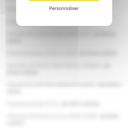
Personnaliser
Horaires semaine ETE :
de 5h46 à 22h18
Horaires samedi ETE :
de 5h46 à 22h18
Horaires dimanche et jours féries ETE :
de 8h18 à
22h18
Horaires travaux 10 et 11 août :
de 5h46 à 22h18
Horaires LAS SCOL avec travaux Fénélon :
de
5h48 à 22h18
Horaires 31 août sans desserte scolaire :
de 5h48 à
22h18
Horaires samedi SCOL :
de 5h50 à 22h18
Horaires dimanche et jours fériés HIVER :
de 8h18
à 22h17