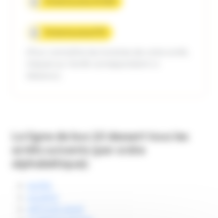
Fiche horaire HIVER
Fiche horaire ETE
(Pour connaître les horaires de votre arrêt,
cliquez sur l'arrêt correspondant ci-
dessous.)
La ligne de bus
10
dessert tous les
arrêts suivants (par ordre
alphabétique):
ALPES
ALSACE
ARTHUR ASHE