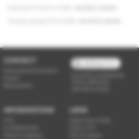
Horaires PVS SCOL HIVER :
de 5h50 à 22h18
Horaires samedi PVS HIVER :
de 5h50 à 22h18
CONTACT
03 89 66 77 77
Demande d'information
du lundi au vendredi de
Emploi
7h30 à 18h00 (en
Réclamation
période scolaire)
INFORMATIONS
LIENS
CGV
Application Soléa
Confidentialité
Payer un PV
Mentions légales
Plan du réseau