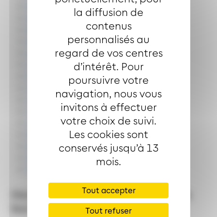
MOLKENRAIN
la diffusion de
PARC WALLACH
contenus
PASSERELLE
personnalisés au
PLAINE SPORTIVE
regard de vos centres
SCHULTZ
ST HUBERT
d’intérêt. Pour
STE URSULE
poursuivre votre
VALLEE
navigation, nous vous
VERDURE
invitons à effectuer
VERGERS
votre choix de suivi.
VIGNERONS
Les cookies sont
WALDECK
WEISS
conservés jusqu’à 13
ZILLISHEIM
mois.
ZILLISHEIM MAIRIE
Tout accepter
Horaires de desserte de la ligne
de
bus
10
Tout refuser