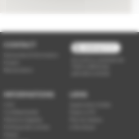
CONTACT
03 89 66 77 77
Demande d'information
du lundi au vendredi de
Emploi
7h30 à 18h00 (en
Réclamation
période scolaire)
INFORMATIONS
LIENS
CGV
Application Soléa
Confidentialité
Payer un PV
Mentions légales
Plan du réseau
Politique de cookies
e-Boutique
Presse