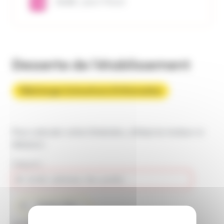
Arrêt :
Jean Macé
Desserte de l'établissement
Télécharger la brochure d'information
Pour calculer votre itinéraire, utilisez le moteur ci-
dessous :
Départ :
Partir d'ici
Arrivée :