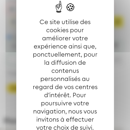
Ce site utilise des
Arriver ici
cookies pour
Partir le
Arriver le
améliorer votre
expérience ainsi que,
ponctuellement, pour
h
mn
la diffusion de
contenus
Trajet accessible
personnalisés au
regard de vos centres
Calculer l'itinéraire
d’intérêt. Pour
poursuivre votre
navigation, nous vous
invitons à effectuer
Plan du quartier
votre choix de suivi.