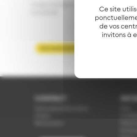
Lorsqu’une ligne est déviée, les arrêts de 
Ce site util
concernés.
ponctuellemen
de vos centr
invitons à 
Voir toutes les FAQ
CONTACT
INFO
Demande d'information
CGV
Emploi
Confide
Réclamation
Mention
Politiq