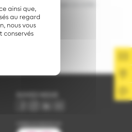
ation mobile et les affichages aux arrêts
ce ainsi que,
isés au regard
on, nous vous
nt conservés
SUIVEZ-NOUS
Image