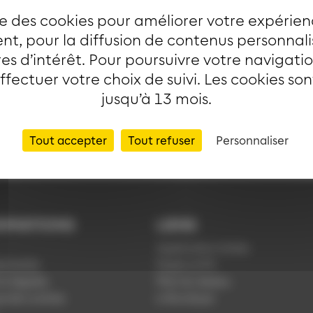
remplacement sont indiqués sur le site internet, l’applic
ise des cookies pour améliorer votre expérien
t, pour la diffusion de contenus personnal
es d’intérêt. Pour poursuivre votre navigati
effectuer votre choix de suivi. Les cookies so
jusqu’à 13 mois.
Tout accepter
Tout refuser
Personnaliser
RMATIONS
LIENS
Application Soléa
ntialité
Payer un PV
s légales
Plan du réseau
ue de cookies
e-Boutique