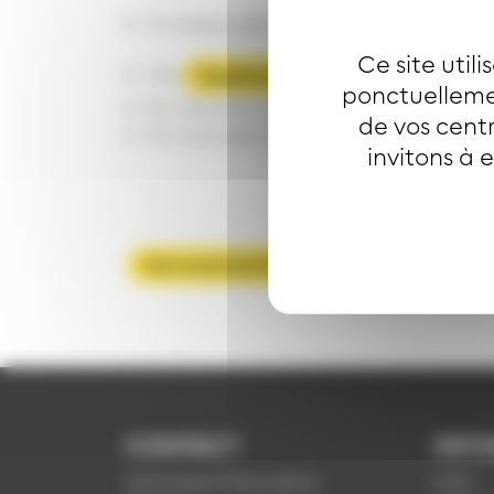
En temps réel sur le site solea.info (ru
Ce site util
Via
l’application mobile Soléa
ponctuellemen
En consultant les affichages en stati
de vos centr
En vous abonnant aux infos trafics pa
invitons à 
Voir toutes les FAQ
CONTACT
INFO
Demande d'information
CGV