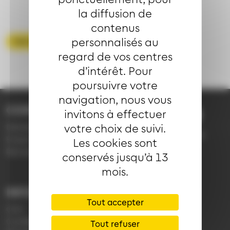
la diffusion de
contenus
personnalisés au
Voir toutes les FAQ
regard de vos centres
d’intérêt. Pour
poursuivre votre
navigation, nous vous
CONTACT
invitons à effectuer
03 89 66 77 77
votre choix de suivi.
Demande d'information
du lundi au vendredi de
Emploi
Les cookies sont
7h30 à 18h00 (en
Réclamation
conservés jusqu’à 13
période scolaire)
mois.
INFORMATIONS
LIENS
Tout accepter
CGV
Application Soléa
Confidentialité
Payer un PV
Tout refuser